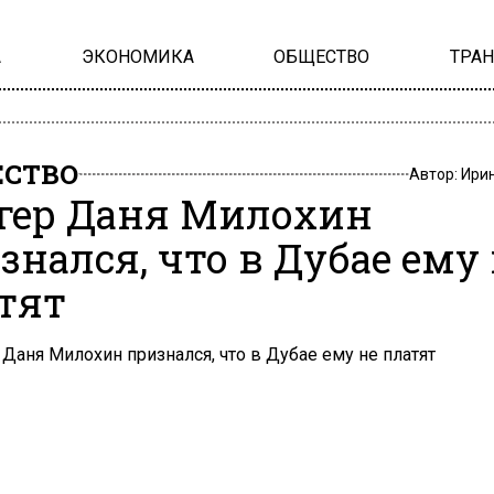
А
ЭКОНОМИКА
ОБЩЕСТВО
ТРА
СТВО
Автор:
Ири
гер Даня Милохин
знался, что в Дубае ему
тят