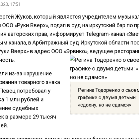
2023, 17:51
ергей Жуков, который является учредителем музыка
 ООО «Руки Вверх», подал в суд на иркутский бар по 
ия авторских прав, информирует Telegram-канал «Зве
ым канала, в Арбитражный суд Иркутской области по
«Руки Вверх» в адрес ООО «Эрвико», ведущее рестора
ность.
али из-за нарушение
ования товарного знака
Регина Тодоренко о свое
 Певец потребовал у
графике с двумя детьми:
а 1 млн рублей и
«сдохну, но не сдамся»
ние судебных
к в размере 29 тысяч
ей.
вико» проиграет, компания должна будет в течение т