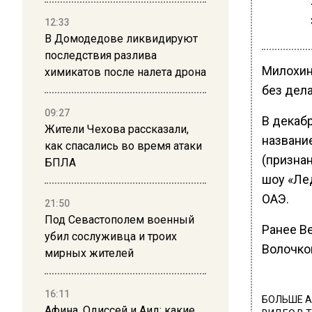
12:33
В Домодедове ликвидируют
последствия разлива
Милохин 
химикатов после налета дрона
без дела
09:27
В декаб
Жители Чехова рассказали,
названи
как спасались во время атаки
(признан
БПЛА
шоу «Ле
ОАЭ.
21:50
Под Севастополем военный
Ранее В
убил сослуживца и троих
Волочко
мирных жителей
16:11
БОЛЬШЕ А
Афина, Одиссей и Аид: какие