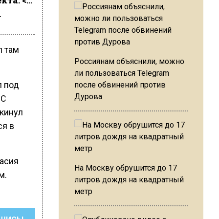
кта. <…
.
л там
Россиянам объяснили, можно
ли пользоваться Telegram
л под
после обвинений против
Дурова
MC
окинул
ся в
асия
На Москву обрушится до 17
м.
литров дождя на квадратный
метр