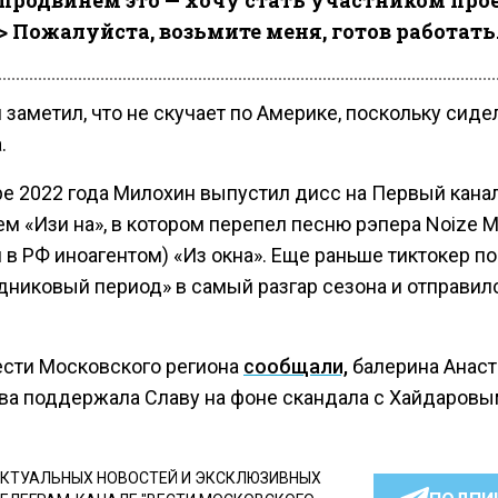
продвинем это — хочу стать участником прое
> Пожалуйста, возьмите меня, готов работать
заметил, что не скучает по Америке, поскольку сиде
.
ре 2022 года Милохин выпустил дисс на Первый кана
ем «Изи на», в котором перепел песню рэпера Noize 
 в РФ иноагентом) «Из окна». Еще раньше тиктокер п
дниковый период» в самый разгар сезона и отправил
ести Московского региона
сообщали,
балерина Анаст
ва поддержала Славу на фоне скандала с Хайдаровы
КТУАЛЬНЫХ НОВОСТЕЙ И ЭКСКЛЮЗИВНЫХ