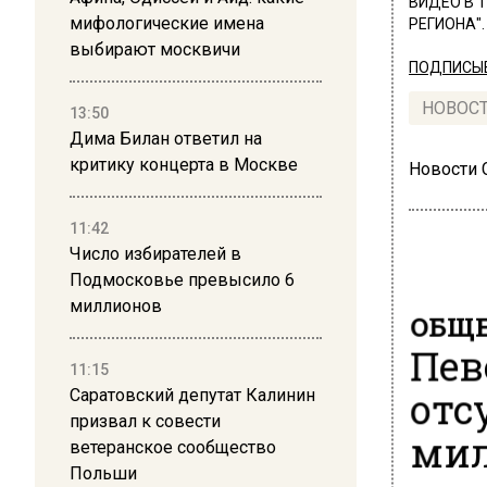
ВИДЕО В 
мифологические имена
РЕГИОНА".
выбирают москвичи
ПОДПИСЫВ
НОВОС
13:50
Дима Билан ответил на
критику концерта в Москве
Новости
11:42
Число избирателей в
Подмосковье превысило 6
миллионов
ОБЩЕ
Пев
11:15
отс
Саратовский депутат Калинин
призвал к совести
мил
ветеранское сообщество
Польши