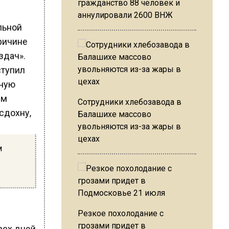
гражданство 88 человек и
аннулировали 2600 ВНЖ
льной
причине
здач».
ступил
нную
Сотрудники хлебозавода в
Балашихе массово
увольняются из-за жары в
цехах
м
Резкое похолодание с
грозами придет в
рех дней