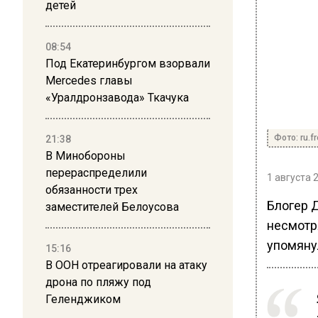
детей
08:54
Под Екатеринбургом взорвали
Mercedes главы
«Уралдронзавода» Ткачука
Фото: ru.f
21:38
В Минобороны
перераспределили
1 августа 
обязанности трех
Блогер Д
заместителей Белоусова
несмотря
упомяну
15:16
В ООН отреагировали на атаку
дрона по пляжу под
Геленджиком