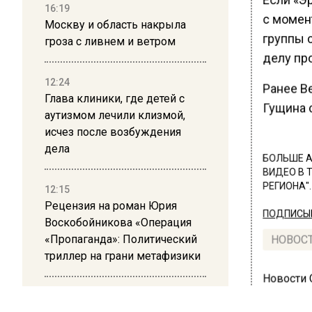
16:19
с момен
Москву и область накрыла
группы 
гроза с ливнем и ветром
делу про
12:24
Ранее В
Глава клиники, где детей с
Гущина 
аутизмом лечили клизмой,
исчез после возбуждения
дела
БОЛЬШЕ А
ВИДЕО В 
РЕГИОНА".
12:15
Рецензия на роман Юрия
ПОДПИСЫВ
Воскобойникова «Операция
«Пропаганда»: Политический
НОВОС
триллер на грани метафизики
Новости
08:45