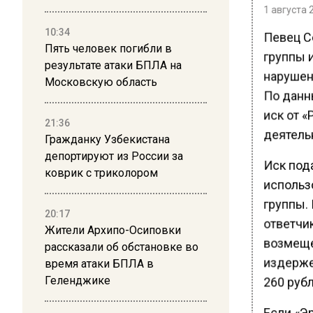
1 августа 
10:34
Певец С
Пять человек погибли в
группы и
результате атаки БПЛА на
нарушен
Московскую область
По данн
иск от 
21:36
деятель
Гражданку Узбекистана
депортируют из России за
Иск под
коврик с триколором
использ
группы.
20:17
ответчик
Жители Архипо-Осиповки
возмеще
рассказали об обстановке во
издерже
время атаки БПЛА в
Геленджике
260 рубл
Если «Эр