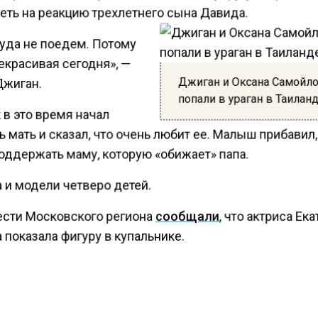
еть на реакцию трехлетнего сына Давида.
уда не поедем. Потому
екрасивая сегодня», —
Джиган и Оксана Самойл
Джиган.
попали в ураган в Таилан
 в это время начал
 мать и сказал, что очень любит ее. Малыш прибавил,
оддержать маму, которую «обижает» папа.
 и модели четверо детей.
ести Московского региона
сообщали
, что актриса Ек
показала фигуру в купальнике.
КТУАЛЬНЫХ НОВОСТЕЙ И ЭКСКЛЮЗИВНЫХ
ПОДПИ
ТЕЛЕГРАМ-КАНАЛЕ "ВЕСТИ МОСКОВСКОГО