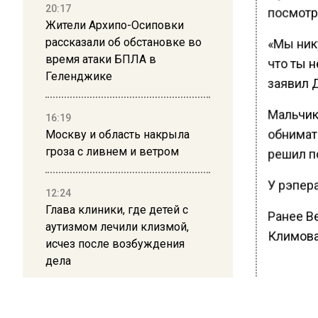
20:17
посмотр
Жители Архипо-Осиповки
рассказали об обстановке во
«Мы ник
время атаки БПЛА в
что ты н
Геленджике
заявил 
Мальчик
16:19
обнимать
Москву и область накрыла
гроза с ливнем и ветром
решил п
У рэпера
12:24
Глава клиники, где детей с
Ранее В
аутизмом лечили клизмой,
Климова 
исчез после возбуждения
дела
БОЛЬШЕ А
12:15
ВИДЕО В 
РЕГИОНА".