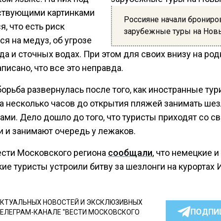
ствующими картинками
Россияне начали брониро
я, что есть риск
зарубежные туры на Нов
ся на медуз, об угрозе
да и сточных водах. При этом для своих внизу на ро
писано, что все это неправда.
борьба развернулась после того, как иностранные ту
за несколько часов до открытия пляжей занимать ше
ами. Дело дошло до того, что туристы приходят со с
и и занимают очередь у лежаков.
ести Московского региона
сообщали
, что немецкие и
ие туристы устроили битву за шезлонги на курортах 
КТУАЛЬНЫХ НОВОСТЕЙ И ЭКСКЛЮЗИВНЫХ
ПОДПИ
ТЕЛЕГРАМ-КАНАЛЕ "ВЕСТИ МОСКОВСКОГО