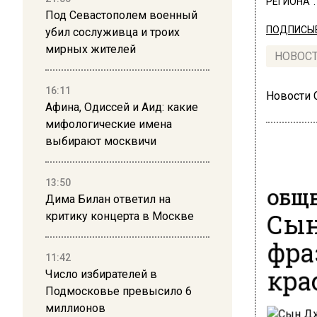
РЕГИОНА".
Под Севастополем военный
ПОДПИСЫВ
убил сослуживца и троих
мирных жителей
НОВОС
16:11
Новости
Афина, Одиссей и Аид: какие
мифологические имена
выбирают москвичи
13:50
ОБЩЕ
Дима Билан ответил на
Сын
критику концерта в Москве
фра
11:42
кра
Число избирателей в
Подмосковье превысило 6
миллионов