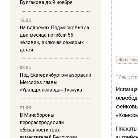
Булгакова до 9 ноября
12:22
На водоемах Подмосковья за
два месяца погибли 55
человек, включая семерых
детей
Фото: free
08:54
Под Екатеринбургом взорвали
17 августа
Mercedes главы
Испанца
«Уралдронзавода» Ткачука
освобод
фейковы
21:38
«Комсом
В Минобороны
перераспределили
Плакаты
обязанности трех
английск
заместителей Белоусова