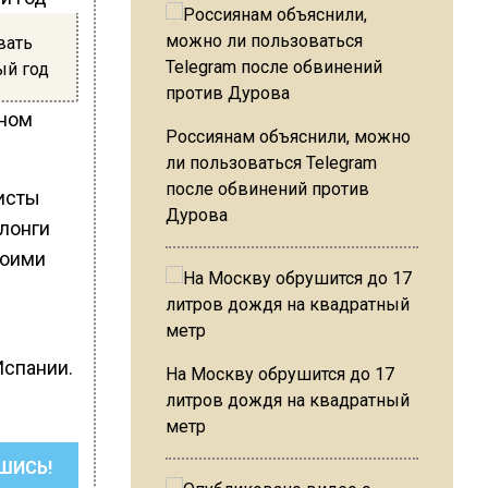
вать
ый год
дном
Россиянам объяснили, можно
ли пользоваться Telegram
после обвинений против
ристы
Дурова
злонги
воими
Испании.
На Москву обрушится до 17
литров дождя на квадратный
метр
ШИСЬ!