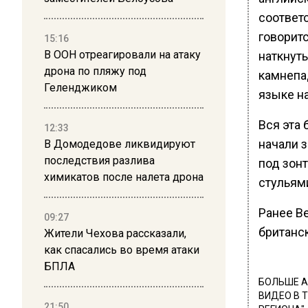
соответ
говоритс
15:16
В ООН отреагировали на атаку
наткнуть
дрона по пляжу под
камнепа
Геленджиком
языке на
Вся эта 
12:33
начали 
В Домодедове ликвидируют
последствия разлива
под зонт
химикатов после налета дрона
стульям
Ранее В
09:27
британск
Жители Чехова рассказали,
как спасались во время атаки
БПЛА
БОЛЬШЕ А
ВИДЕО В 
21:50