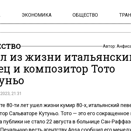
А
ЭКОНОМИКА
ОБЩЕСТВО
ТРА
СТВО
Автор:
Анфиса
л из жизни итальянски
ец и композитор Тото
уньо
 2023, 21:31
те 80-ти лет ушел жизни кумир 80-х, итальянский пев
ор Сальваторе Кутуньо. Тото — это его сокращенное 
 публики не стало 22 августа в больнице Сан-Раффаэ
 Печальную весть агентству Ansa сообщил его мене