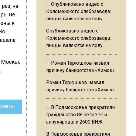
раз, на
ары не
жены к
Опубликовано видео с
Но
Коломенского хлебозавода:
мешала
пиццы валяются на полу
 в Москве
,
Роман Терюшков назвал
причину банкротства «Химок»
ШИСЬ!
В Подмосковье прекратили