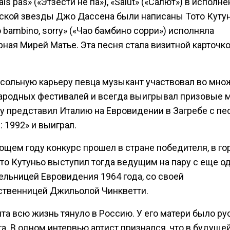
stais pas» («Этзести не па»), «Salut» («Салют») в исполн
ской звезды Джо Дассена были написаны Тото Кутун
o bambino, sorry» («Чао бамбино сорри») исполняла
ная Мирей Матье. Эта песня стала визитной карточк
 сольную карьеру певца музыкант участвовал во мно
родных фестивалей и всегда выигрывал призовые м
ду представил Италию на Евровидении в Загребе с пе
: 1992» и выиграл.
ющем году конкурс прошел в стране победителя, в го
ото Кутуньо выступил тогда ведущим на пару с еще о
ельницей Евровидения 1964 года, со своей
ственницей Джильолой Чинкветти.
та всю жизнь тянуло в Россию. У его матери было ру
а. В одном интервью артист признался, что в будуще