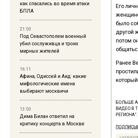
как спасались во время атаки
Его личн
БПЛА
женщине 
было со
21:50
другой ж
Под Севастополем военный
потом он
убил сослуживца и троих
общатьс
мирных жителей
Ранее В
16:11
простил
Афина, Одиссей и Аид: какие
который 
мифологические имена
выбирают москвичи
БОЛЬШЕ А
ВИДЕО В 
13:50
РЕГИОНА".
Дима Билан ответил на
критику концерта в Москве
ПОДПИСЫВ