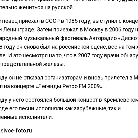
тельно жениться на русской.
певец приехал в СССР в 1985 году, выступил с конц
 Ленинграде. Затем приезжал в Москву в 2006 году 
родный музыкальный фестиваль Авторадио «Дискот
08 году он снова был на российской сцене, все на том
е. И это несмотря на то, что в 2007 году врачи обнар
к предстательной железы.
оду он не отказал организаторам и вновь прилетел в 
л на концерте «Легенды Ретро FM 2009».
году у него состоялся большой концерт в Кремлевско
где его песни исполняли как зарубежные, так и
венные исполнители.
sivoe-foto.ru