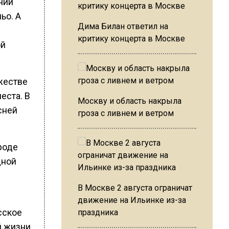
ении
ьо. А
Дима Билан ответил на
критику концерта в Москве
ой
жестве
еста. В
Москву и область накрыла
сней
гроза с ливнем и ветром
роде
дной
В Москве 2 августа ограничат
движение на Ильинке из-за
сское
праздника
й жизни