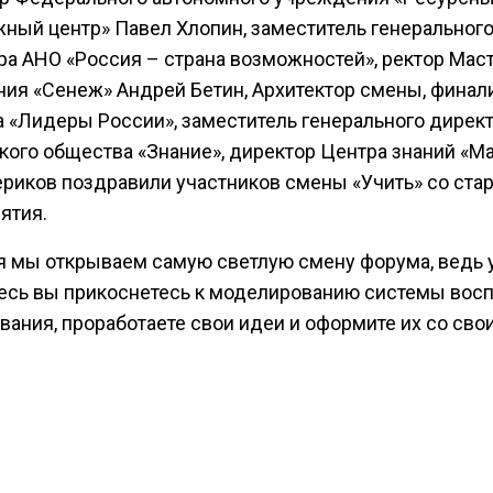
ный центр» Павел Хлопин, заместитель генеральног
ра АНО «Россия – страна возможностей», ректор Мас
ния «Сенеж» Андрей Бетин, Архитектор смены, финал
а «Лидеры России», заместитель генерального дирек
кого общества «Знание», директор Центра знаний «М
ериков поздравили участников смены «Учить» со ста
ятия.
я мы открываем самую светлую смену форума, ведь 
десь вы прикоснетесь к моделированию системы вос
вания, проработаете свои идеи и оформите их со сво
ми в достойные проекты. А еще, конечно, обзаведет
м количеством полезных знакомств. Желаю всем ва
 дней максимум и зарядиться положительными эмоци
знаниями и силами на будущий учебный год», – обрат
кам Павел Хлопин.