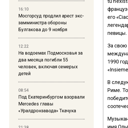
tu n’exi
француз
16:10
Мосгорсуд продлил арест экс-
его «Cia
замминистра обороны
легендар
Булгакова до 9 ноября
певицы.
За свою
12:22
На водоемах Подмосковья за
междуна
два месяца погибли 55
1990 го
человек, включая семерых
«Insieme
детей
В следу
Риме. Т
08:54
Под Екатеринбургом взорвали
победит
Mercedes главы
соотече
«Уралдронзавода» Ткачука
Музыкан
имя Ольг
21:38