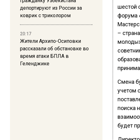
Гражданку Узбекистана
шестой 
депортируют из России за
форума 
коврик с триколором
Мастерс
– стран
20:17
Жители Архипо-Осиповки
молодых 
рассказали об обстановке во
советни
время атаки БПЛА в
образова
Геленджике
принимаю
Смена б
учетом с
поставл
поиска 
взаимоо
будет пр
Директо