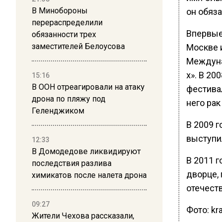
В Минобороны
он обяза
перераспределили
Впервые 
обязанности трех
заместителей Белоусова
Москве и
Междуна
х». В 20
15:16
В ООН отреагировали на атаку
фестивал
дрона по пляжу под
него ра
Геленджиком
В 2009 г
выступи
12:33
В Домодедове ликвидируют
В 2011 
последствия разлива
дворце, 
химикатов после налета дрона
отечест
09:27
Фото: kra
Жители Чехова рассказали,