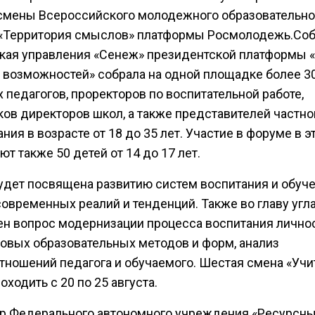
смены Всероссийского молодежного образовательно
«Территория смыслов» платформы Росмолодежь.Соб
кая управления «Сенеж» президентской платформы 
а возможностей» собрала на одной площадке более 3
педагогов, проректоров по воспитательной работе,
ков директоров школ, а также представителей частно
ния в возрасте от 18 до 35 лет. Участие в форуме в э
т также 50 детей от 14 до 17 лет.
удет посвящена развитию систем воспитания и обуче
овременных реалий и тенденций. Также во главу угл
ен вопрос модернизации процесса воспитания личнос
новых образовательных методов и форм, анализ
тношений педагога и обучаемого. Шестая смена «Учи
оходить с 20 по 25 августа.
р Федерального автономного учреждения «Ресурсн