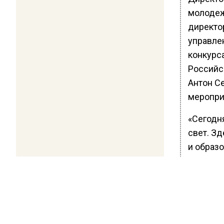
молодеж
директо
управле
конкурс
Российс
Антон С
меропри
«Сегодн
свет. З
и образо
команда
огромны
от этих
новыми 
участни