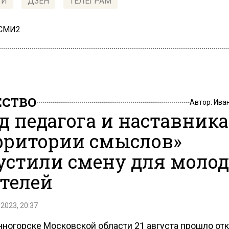
ТИ
ДЗЕН
ТЕЛЕГРАМ
 СМИ2
СТВО
Автор:
Ива
од педагога и наставника
рритории смыслов»
устили смену для моло
телей
 2023, 20:37
чногорске Московской области 21 августа прошло от