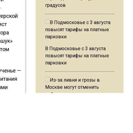
градусов
о
терской
ист
тора
ашук»
В Подмосковье с 3 августа
ртом
повысят тарифы на платные
парковки
ученье —
питания
ими
есь
м взять
Из-за ливня и грозы в Москве
ями,
могут отменить рейсы
ился к