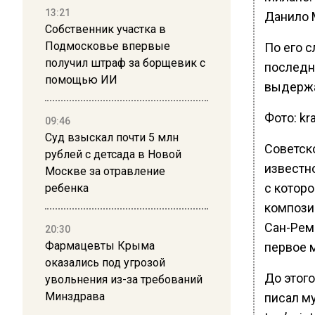
13:21
Данило 
Собственник участка в
Подмосковье впервые
По его с
получил штраф за борщевик с
последн
помощью ИИ
выдерж
Фото: kra
09:46
Суд взыскал почти 5 млн
Советско
рублей с детсада в Новой
известно
Москве за отравление
с котор
ребенка
композиц
Сан-Ремо
20:30
Фармацевты Крыма
первое 
оказались под угрозой
До этого
увольнения из-за требований
Минздрава
писал му