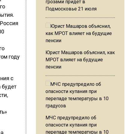
грозами придет в
го
Подмосковье 21 июля
ытия.
«Россия
00
го
Юрист Машаров объяснил, как
том году
МРОТ влияет на будущие
пенсии
ния с
а будет
ти,
ть»
МЧС предупредило об
опасности купания при
перепаде температуры в 10
ый