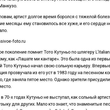
Манкузо.
ловам, артист долгое время боролся с тяжелой болез
ие месяцы ему становилось все хуже, и его сердце н
ало.
sivoe-foto.ru
е поколение помнит Тото Кутуньо по шлягеру L’italian
му, как «Лашате ми кантаре». Это была одна из первы
ой Тото Кутуньо начал свою сольную карьеру. Впервы
ия прозвучала из его уст в 1983 году на песенном к
, где заняла пятое место. Однако зрители присудил
место.
 в 70-х годах Кутуньо не выступал, как сольный артист
зыку для других. Мало кто знает, что знаменитые песн