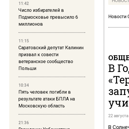
НОВОС
11:42
Число избирателей в
Новости
Подмосковье превысило 6
миллионов
11:15
Саратовский депутат Калинин
призвал к совести
ОБЩЕ
ветеранское сообщество
В Г
Польши
«Те
10:34
зап
Пять человек погибли в
учи
результате атаки БПЛА на
Московскую область
22 августа
21:36
В Солне