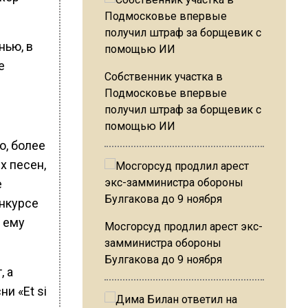
нью, в
е
Собственник участка в
Подмосковье впервые
получил штраф за борщевик с
помощью ИИ
o, более
х песен,
е
онкурсе
и ему
Мосгорсуд продлил арест экс-
замминистра обороны
Булгакова до 9 ноября
, а
и «Et si