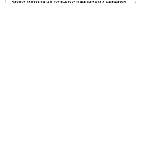
этого метода не только с панцирями черепах,
но и с другими плотными структурами
животных, такими как рога и перья. Ученые
полагают, что для анализа можно
использовать образцы как с мертвых, так и с
живых животных.
Ранее Вести Московского
региона
сообщали
, что гипертония может
развиваться у внешне здоровых людей.
БОЛЬШЕ АКТУАЛЬНЫХ НОВОСТЕЙ И ЭКСКЛЮЗИВНЫХ
ВИДЕО В ТЕЛЕГРАМ-КАНАЛЕ "ВЕСТИ МОСКОВСКОГО
РЕГИОНА".
ПОДПИШИСЬ!