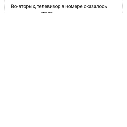
Во-вторых, телевизор в номере оказалось
важным для 77,8% респондентов.
Кроме того, для 61,1% также очень важна
близость баров и ресторанов.
Для 61% респондентов очень важна
стоимость проживания. Они хотят получить
хорошее качество за разумные деньги.
Что касается апартаментов, 44,4% туристов
предпочли бы иметь кухню и возможность
готовить самостоятельно. Это может быть
удобно для тех, кто хочет сэкономить в
путешествии. Для многих путешественников
важно наличие хорошего интернета в номере.
Многие люди переживают, что их отпуск