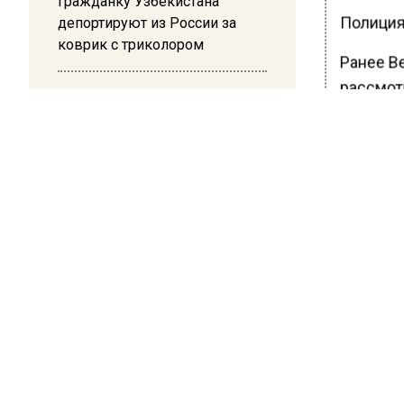
Гражданку Узбекистана
Полиция 
депортируют из России за
коврик с триколором
Ранее В
рассмот
20:17
Жители Архипо-Осиповки
рассказали об обстановке во
БОЛЬШЕ А
время атаки БПЛА в
ВИДЕО В 
Геленджике
РЕГИОНА".
ПОДПИСЫВ
НОВОС
Новости