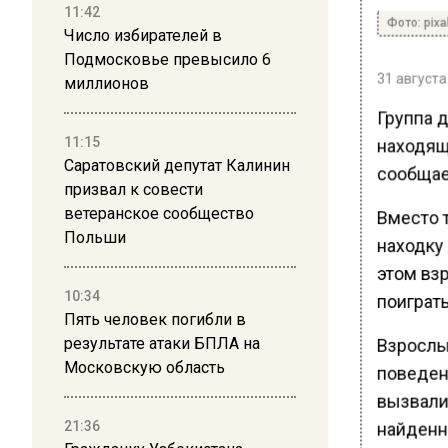
11:42
Фото: pix
Число избирателей в
Подмосковье превысило 6
31 августа
миллионов
Группа 
11:15
находящ
Саратовский депутат Калинин
сообщае
призвал к совести
ветеранское сообщество
Вместо т
Польши
находку 
этом вз
10:34
поиграть
Пять человек погибли в
результате атаки БПЛА на
Взрослы
Московскую область
поведени
вызвали
21:36
найденн