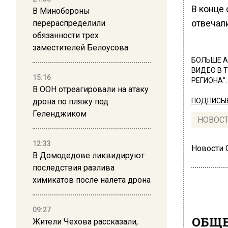
В конце 
В Минобороны
отвечал
перераспределили
обязанности трех
заместителей Белоусова
БОЛЬШЕ А
ВИДЕО В 
15:16
РЕГИОНА".
В ООН отреагировали на атаку
дрона по пляжу под
ПОДПИСЫВ
Геленджиком
НОВОС
12:33
Новости
В Домодедове ликвидируют
последствия разлива
химикатов после налета дрона
09:27
ОБЩЕ
Жители Чехова рассказали,