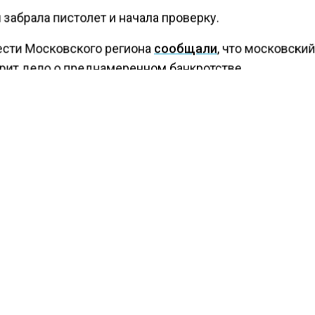
забрала пистолет и начала проверку.
ести Московского региона
сообщали
, что московски
рит дело о преднамеренном банкротстве.
КТУАЛЬНЫХ НОВОСТЕЙ И ЭКСКЛЮЗИВНЫХ
ПОДПИ
ТЕЛЕГРАМ-КАНАЛЕ "ВЕСТИ МОСКОВСКОГО
АЙТЕСЬ НА МОСРЕГИОН:
ТИ
ДЗЕН
ТЕЛЕГРАМ
 СМИ2