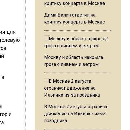
Дима Билан ответил на
критику концерта в Москве
ия для
едолевую
тов
ий
Москву и область накрыла
гроза с ливнем и ветром
 в
а
В Москве 2 августа ограничат
движение на Ильинке из-за
тор и
праздника
а.