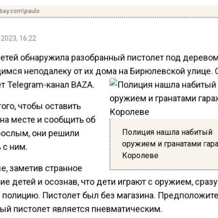
abay.com\paulo
 2023, 16:22
детей обнаружила разобранный пистолет под деревом
имся неподалеку от их дома на Бирюлевской улице. 
т Telegram-канал BAZA.
ого, чтобы оставить
на месте и сообщить об
Полиция нашла набитый
рослым, они решили
оружием и гранатами гар
 с ним.
Королеве
е, заметив странное
е детей и осознав, что дети играют с оружием, сраз
 полицию. Пистолет был без магазина. Предположите
ый пистолет является пневматическим.