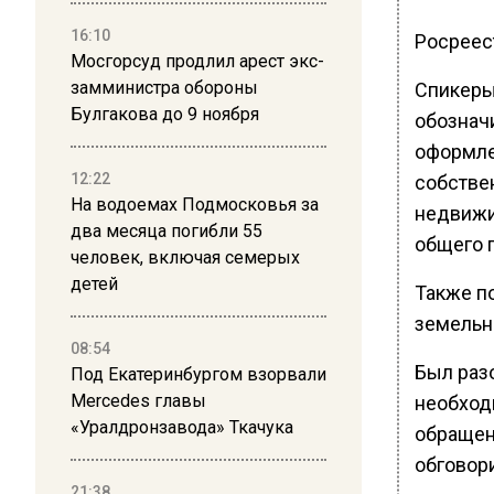
16:10
Росреес
Мосгорсуд продлил арест экс-
замминистра обороны
Спикеры
Булгакова до 9 ноября
обознач
оформле
12:22
собстве
На водоемах Подмосковья за
недвижи
два месяца погибли 55
общего 
человек, включая семерых
детей
Также п
земельн
08:54
Был раз
Под Екатеринбургом взорвали
Mercedes главы
необход
«Уралдронзавода» Ткачука
обращен
обговор
21:38