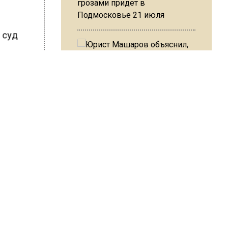
грозами придет в
Подмосковье 21 июля
й суд
Юрист Машаров объяснил, как
ШИСЬ!
МРОТ влияет на будущие
пенсии
МЧС предупредило об
опасности купания при
перепаде температуры в 10