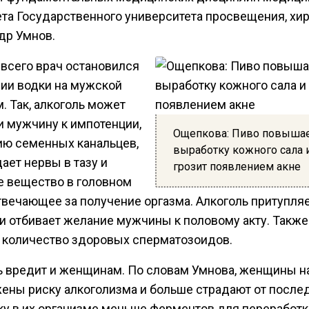
ета Государственного университета просвещения, хир
др Умнов.
всего врач остановился
нии водки на мужской
. Так, алкоголь может
и мужчину к импотенции,
Ощепкова: Пиво повыша
ию семенных канальцев,
выработку кожного сала 
ает нервы в тазу и
грозит появлением акне
е вещество в головном
твечающее за получение оргазма. Алкоголь притупляе
 и отбивает желание мужчины к половому акту. Также
 количество здоровых сперматозоидов.
ь вредит и женщинам. По словам Умнова, женщины н
ены риску алкоголизма и больше страдают от послед
ку в их организме меньше ферментов для переработк