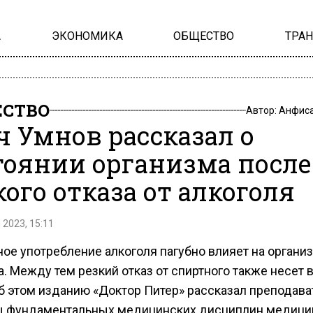
А
ЭКОНОМИКА
ОБЩЕСТВО
ТРА
СТВО
Автор:
Анфиса
ч Умнов рассказал о
тоянии организма после
кого отказа от алкоголя
 2023, 15:11
ное употребление алкоголя пагубно влияет на органи
. Между тем резкий отказ от спиртного также несет 
Об этом изданию «Доктор Питер» рассказал преподава
 фундаментальных медицинских дисциплин медици