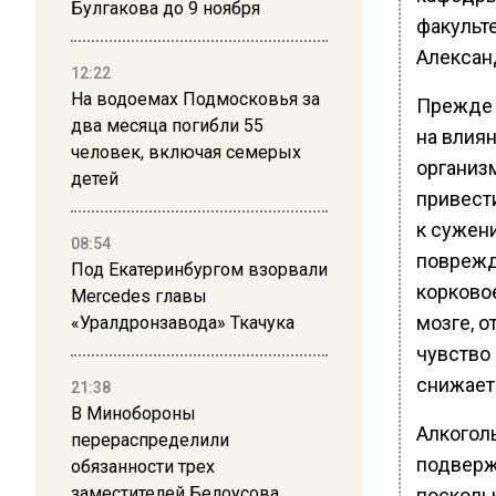
Булгакова до 9 ноября
факульт
Алексан
12:22
На водоемах Подмосковья за
Прежде 
два месяца погибли 55
на влия
человек, включая семерых
организм
детей
привест
к сужен
08:54
поврежд
Под Екатеринбургом взорвали
корково
Mercedes главы
мозге, о
«Уралдронзавода» Ткачука
чувство
снижает
21:38
В Минобороны
Алкогол
перераспределили
подверж
обязанности трех
заместителей Белоусова
посколь