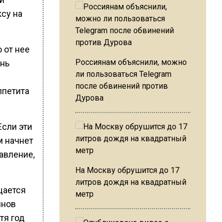
ксу на
 от нее
Россиянам объяснили, можно
ень
ли пользоваться Telegram
после обвинений против
ппетита
Дурова
Если эти
м начнет
авление,
На Москву обрушится до 17
литров дождя на квадратный
щается
метр
мнов
тя год