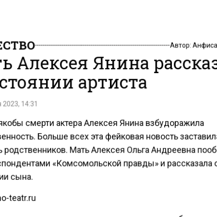
СТВО
Автор:
Анфиса
ь Алексея Янина расска
остоянии артиста
 2023, 14:31
 якобы смерти актера Алексея Янина взбудоражила
енность. Больше всех эта фейковая новость заставил
ь родственников. Мать Алексея Ольга Андреевна поо
спондентами «Комсомольской правды» и рассказала 
ии сына.
o-teatr.ru