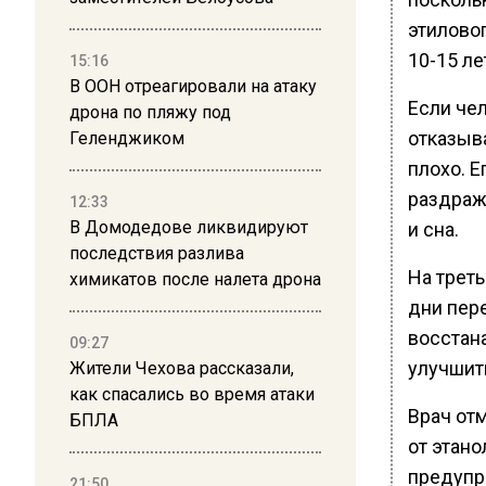
этиловог
10-15 ле
15:16
В ООН отреагировали на атаку
Если чел
дрона по пляжу под
отказыва
Геленджиком
плохо. Е
раздраже
12:33
В Домодедове ликвидируют
и сна.
последствия разлива
На треть
химикатов после налета дрона
дни пер
восстан
09:27
улучшить
Жители Чехова рассказали,
как спасались во время атаки
Врач от
БПЛА
от этано
предупр
21:50