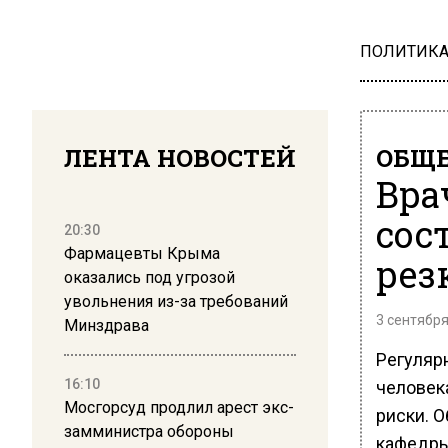
ПОЛИТИК
ЛЕНТА НОВОСТЕЙ
ОБЩЕ
Вра
сос
20:30
Фармацевты Крыма
рез
оказались под угрозой
увольнения из-за требований
3 сентября
Минздрава
Регуляр
16:10
человека
Мосгорсуд продлил арест экс-
риски. 
замминистра обороны
кафедры