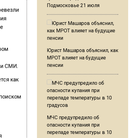
Подмосковье 21 июля
еревезли
ния
не
ером
Юрист Машаров объяснил, как
МРОТ влияет на будущие
пенсии
 и СМИ.
ется как
 поиском
МЧС предупредило об
опасности купания при
перепаде температуры в 10
я