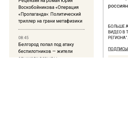
Рецензия на роман Юрия
россиян
Воскобойникова «Операция
«Пропаганда»: Политический
триллер на грани метафизики
БОЛЬШЕ А
ВИДЕО В 
08:45
РЕГИОНА".
Белгород попал под атаку
ПОДПИСЫВ
беспилотников — жители
слышали взрывы
НОВОС
Новости
ОБЩЕ
Мат