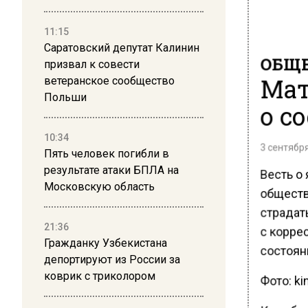
11:15
Саратовский депутат Калинин
ОБЩЕ
призвал к совести
Мат
ветеранское сообщество
Польши
о с
10:34
3 сентября
Пять человек погибли в
результате атаки БПЛА на
Весть о
Московскую область
обществ
страдат
21:36
с корре
Гражданку Узбекистана
состоян
депортируют из России за
коврик с триколором
Фото: kin