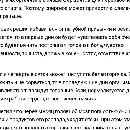
о спирта. Поэтому спиртное может привести к клима
т раньше.
овек решил избавиться от пагубной привычки и резко
ется, то в первые дни он будет чувствовать себя оч
го будет мучить постоянная головная боль, чувство
нности, тошнота, дрожь в конечностях, отсутствие а
и и четвертые сутки может наступить белая горячка. 
ежить и не сорваться, то в последующие дни организ
авливаться: пройдут головные боли, нормализуется д
ся работа сердца, станет яснее память.
метил, что через месяц головной мозг полностью очи
ла и продуктов его распада, уходят отеки. При этом У
едил, что полностью органы восстанавливаются спус