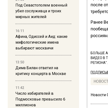
после от
Под Севастополем военный
убил сослуживца и троих
требуетс
мирных жителей
Ранее В
пообеща
16:11
россиян
Афина, Одиссей и Аид: какие
мифологические имена
выбирают москвичи
БОЛЬШЕ А
ВИДЕО В 
13:50
РЕГИОНА".
Дима Билан ответил на
ПОДПИСЫВ
критику концерта в Москве
НОВОС
11:42
Число избирателей в
Новости
Подмосковье превысило 6
миллионов