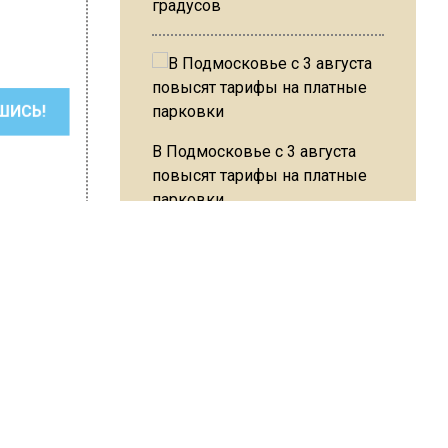
градусов
ШИСЬ!
В Подмосковье с 3 августа
повысят тарифы на платные
парковки
Из-за ливня и грозы в Москве
могут отменить рейсы
 Слепцова
зала