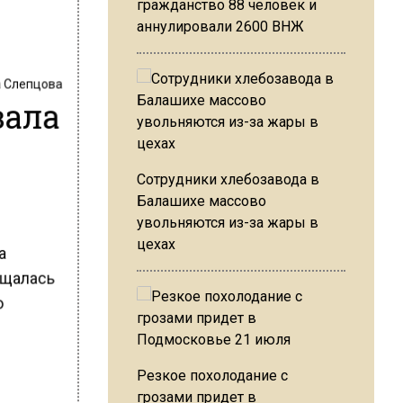
гражданство 88 человек и
аннулировали 2600 ВНЖ
 Слепцова
зала
Сотрудники хлебозавода в
Балашихе массово
увольняются из-за жары в
цехах
а
бщалась
о
Резкое похолодание с
грозами придет в