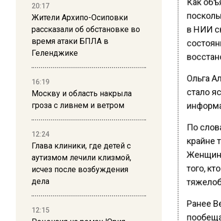
Как объ
20:17
посколь
Жители Архипо-Осиповки
в НИИ с
рассказали об обстановке во
время атаки БПЛА в
состояни
Геленджике
восстан
Ольга А
16:19
стало яс
Москву и область накрыла
информа
гроза с ливнем и ветром
По слова
12:24
крайне т
Глава клиники, где детей с
Женщина
аутизмом лечили клизмой,
того, кт
исчез после возбуждения
дела
тяжелоб
Ранее В
12:15
пообеща