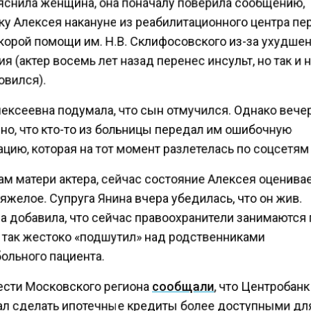
яснила женщина, она поначалу поверила сообщению,
ку Алексея накануне из реабилитационного центра п
корой помощи им. Н.В. Склифосовского из-за ухудше
я (актер восемь лет назад перенес инсульт, но так и 
овился).
лексеевна подумала, что сын отмучился. Однако веч
но, что кто-то из больницы передал им ошибочную
цию, которая на тот момент разлетелась по соцсетям
м матери актера, сейчас состояние Алексея оценива
яжелое. Супруга Янина вчера убедилась, что он жив.
 добавила, что сейчас правоохранители занимаются
о так жестоко «подшутил» над родственниками
ольного пациента.
ести Московского региона
сообщали
, что Центробанк
л сделать ипотечные кредиты более доступными дл