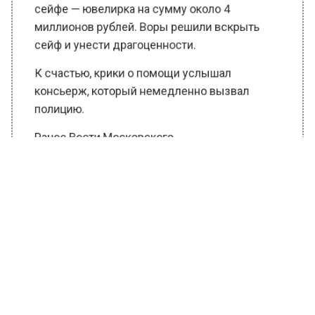
сейфе — ювелирка на сумму около 4
миллионов рублей. Воры решили вскрыть
сейф и унести драгоценности.
К счастью, крики о помощи услышал
консьерж, который немедленно вызвал
полицию.
Ранее Вести Московского
региона
сообщали
, что в Китае женщина
перегрызла противоугонный трос ради
кражи iPhone.
БОЛЬШЕ АКТУАЛЬНЫХ НОВОСТЕЙ И ЭКСКЛЮЗИВНЫХ
ВИДЕО В ТЕЛЕГРАМ-КАНАЛЕ "ВЕСТИ МОСКОВСКОГО
РЕГИОНА".