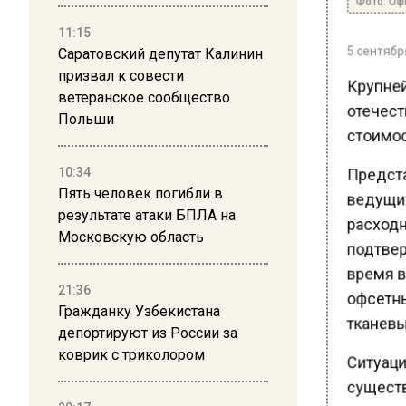
11:15
5 сентября
Саратовский депутат Калинин
призвал к совести
Крупней
ветеранское сообщество
отечеств
Польши
стоимос
Предста
10:34
Пять человек погибли в
ведущих
результате атаки БПЛА на
расходн
Московскую область
подтвер
время в
21:36
офсетны
Гражданку Узбекистана
тканевы
депортируют из России за
коврик с триколором
Ситуация
существ