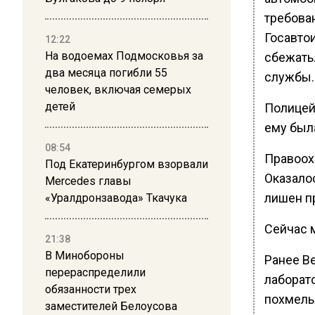
требова
Госавто
12:22
На водоемах Подмосковья за
сбежать.
два месяца погибли 55
службы.
человек, включая семерых
детей
Полицейс
ему был
08:54
Правоох
Под Екатеринбургом взорвали
Оказалос
Mercedes главы
лишен п
«Уралдронзавода» Ткачука
Сейчас 
21:38
В Минобороны
Ранее В
перераспределили
лаборат
обязанности трех
похмель
заместителей Белоусова