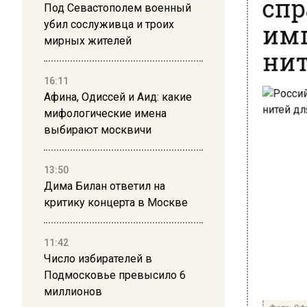
Под Севастополем военный
имп
убил сослуживца и троих
мирных жителей
нит
16:11
Афина, Одиссей и Аид: какие
мифологические имена
выбирают москвичи
13:50
Дима Билан ответил на
критику концерта в Москве
11:42
Число избирателей в
Подмосковье превысило 6
миллионов
Фото: Оф