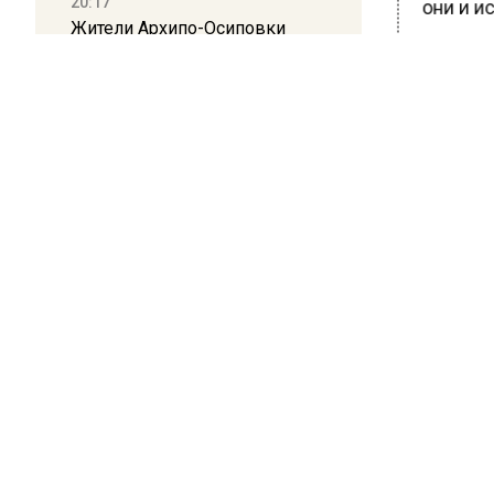
20:17
они и и
Жители Архипо-Осиповки
рассказали об обстановке во
Директор
время атаки БПЛА в
использу
Геленджике
Минпром
с помощ
16:19
Москву и область накрыла
Ранее В
гроза с ливнем и ветром
лаборат
похмель
БОЛЬШЕ А
ВИДЕО В 
РЕГИОНА".
ПОДПИСЫВ
НОВОС