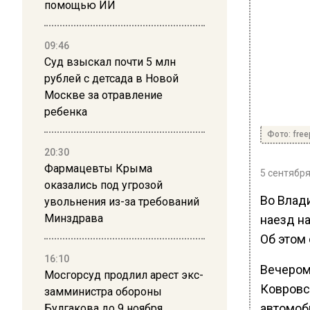
помощью ИИ
09:46
Суд взыскал почти 5 млн
рублей с детсада в Новой
Москве за отравление
ребенка
Фото: free
20:30
Фармацевты Крыма
5 сентября
оказались под угрозой
Во Влад
увольнения из-за требований
Минздрава
наезд н
Об этом
16:10
Вечером
Мосгорсуд продлил арест экс-
Ковровс
замминистра обороны
автомоб
Булгакова до 9 ноября