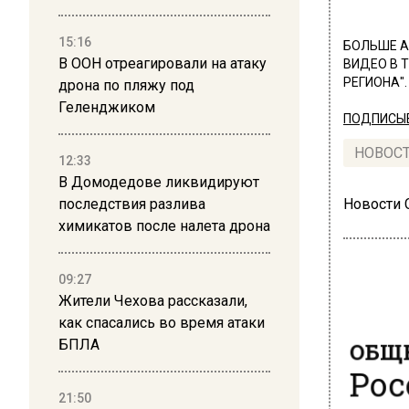
15:16
БОЛЬШЕ А
В ООН отреагировали на атаку
ВИДЕО В 
РЕГИОНА".
дрона по пляжу под
Геленджиком
ПОДПИСЫВ
НОВОС
12:33
В Домодедове ликвидируют
последствия разлива
Новости
химикатов после налета дрона
09:27
Жители Чехова рассказали,
как спасались во время атаки
ОБЩЕ
БПЛА
Рос
спр
21:50