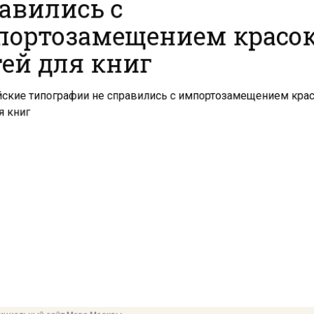
ортозамещением красо
ей для книг
ициальный сайт Мэра Москвы