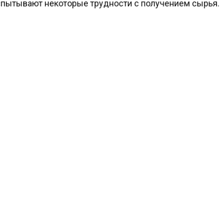
спытывают некоторые трудности с получением сырья
 одной из крупных типографий отметил, что нитки, к
ются в процессе печати, приходится закупать за руб
торг в настоящее время рассчитывает обойти эти п
ью параллельного импорта.
ести Московского региона
сообщали
, что ученые из
ории в Лондоне создали синтетический алкоголь без
я.
КТУАЛЬНЫХ НОВОСТЕЙ И ЭКСКЛЮЗИВНЫХ
ПОДПИ
ТЕЛЕГРАМ-КАНАЛЕ "ВЕСТИ МОСКОВСКОГО
АЙТЕСЬ НА МОСРЕГИОН:
ТИ
ДЗЕН
ТЕЛЕГРАМ