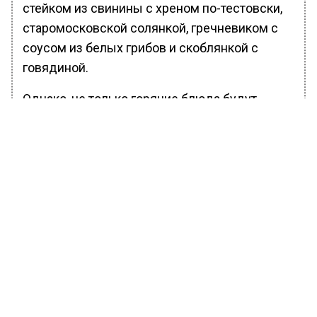
стейком из свинины с хреном по-тестовски,
старомосковской солянкой, гречневиком с
соусом из белых грибов и скоблянкой с
говядиной.
Однако, не только горячие блюда будут
представлены на фестивале. Для
сладкоежек будет десерт «Праздничный
вечер» с мороженым, фруктами и взбитыми
сливками. Любители чая смогут насладиться
ароматным напитком «Московские вечера» с
клюквой, апельсином и корицей.
Ранее Вести Московского региона
сообщали
, что в подмосковных лесах
выполнено 93% противопожарных работ.