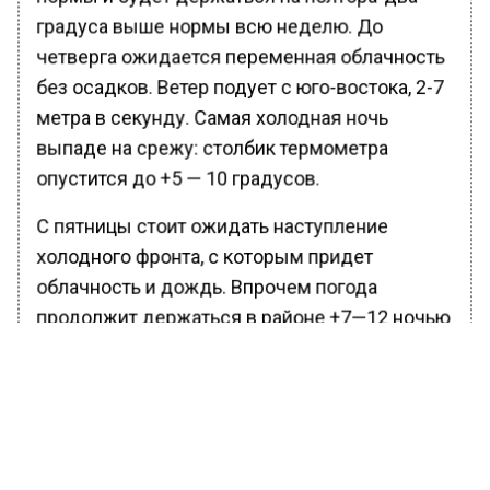
градуса выше нормы всю неделю. До
четверга ожидается переменная облачность
без осадков. Ветер подует с юго-востока, 2-7
метра в секунду. Самая холодная ночь
выпаде на срежу: столбик термометра
опустится до +5 — 10 градусов.
С пятницы стоит ожидать наступление
холодного фронта, с которым придет
облачность и дождь. Впрочем погода
продолжит держаться в районе +7—12 ночью
и +16-21 градусов днем.
Ранее Известия Московского региона
сообщали, что заместитель председателя
Совета безопасности России Дмитрий
Медведев
высказался
о возможности