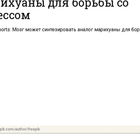
ихуаны для борьбы со
ессом
pik.com/author/freepik