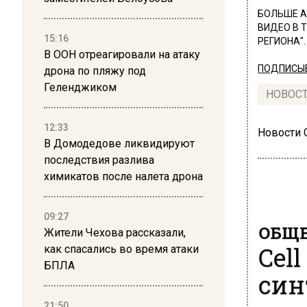
БОЛЬШЕ А
ВИДЕО В 
15:16
РЕГИОНА".
В ООН отреагировали на атаку
ПОДПИСЫВ
дрона по пляжу под
Геленджиком
НОВОС
12:33
Новости
В Домодедове ликвидируют
последствия разлива
химикатов после налета дрона
09:27
ОБЩЕ
Жители Чехова рассказали,
Cel
как спасались во время атаки
БПЛА
син
21:50