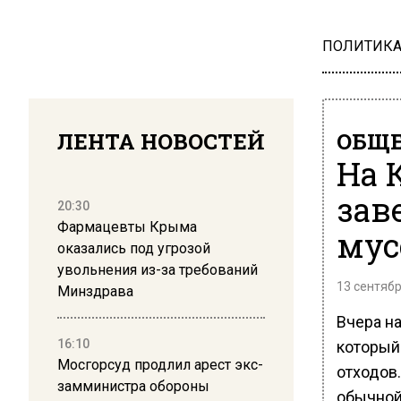
ПОЛИТИК
ЛЕНТА НОВОСТЕЙ
ОБЩЕ
На 
зав
20:30
Фармацевты Крыма
мус
оказались под угрозой
увольнения из-за требований
13 сентябр
Минздрава
Вчера н
16:10
который
Мосгорсуд продлил арест экс-
отходов
замминистра обороны
обычной 