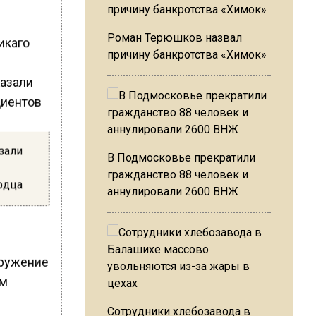
Роман Терюшков назвал
икаго
причину банкротства «Химок»
зали
В Подмосковье прекратили
гражданство 88 человек и
рдца
аннулировали 2600 ВНЖ
аружение
ом
Сотрудники хлебозавода в