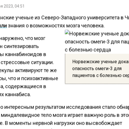
я 2023, 04:51
нские ученые из Северо-Западного университета в Ч
или
знания о возможностях мозга человека.
наружено, что мозг
н синтезировать
ы каннабиноидов в
Норвежские ученые дока
 стрессовые ситуации.
опасность омеги-3 для
екулы активируют те же
пациентов с болезнью се
ры, что и психоактивные
а, содержащиеся в
х каннабиса.
о интересным результатом исследования стало обн
о миндалевидное тело мозга играет важную роль в эт
е. В моменты нервной нагрузки оно высвобождает