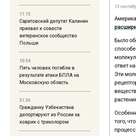
13 сентябр
11:15
Америка
Саратовский депутат Калинин
расшир
призвал к совести
ветеранское сообщество
Было об
Польши
способе
молекул
10:34
ответ на
Пять человек погибли в
Эти мол
результате атаки БПЛА на
рецепто
Московскую область
веществ
растения
21:36
Гражданку Узбекистана
Особенн
депортируют из России за
того, чт
коврик с триколором
процесс