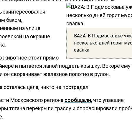
 заинтересовался
м баком,
ленным на улице
BAZA: В Подмосковье уж
роевской на окраине
несколько дней горит му
ка.
свалка
о животное стоит прямо
йнере и пытается лапой поддеть крышку. Вскоре ему 
и он сворачивает железное полотно в рулон.
осталась цела, никто не пострадал.
ести Московского региона
сообщали
, что упавшие
еры тягача перекрыли трассу и спровоцировали пробк
е.