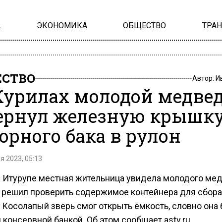
А
ЭКОНОМИКА
ОБЩЕСТВО
ТРА
СТВО
Автор:
И
Курилах молодой медве
ернул железную крышк
орного бака в рулон
я 2023, 05:13
а Итурупе местная жительница увидела молодого мед
 решил проверить содержимое контейнера для сбора
. Косолапый зверь смог открыть ёмкость, словно она
консервной банкой. Об этом сообщает astv.ru.