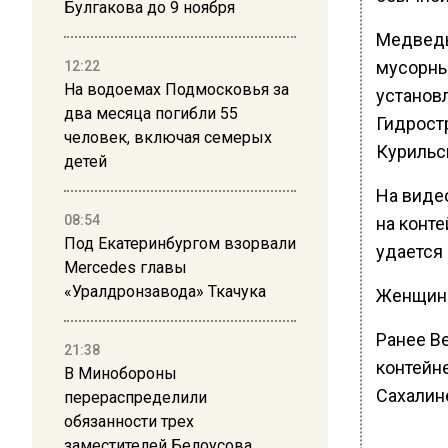
Булгакова до 9 ноября
Медведь
мусорны
12:22
На водоемах Подмосковья за
установ
два месяца погибли 55
Гидрост
человек, включая семерых
Курильс
детей
На виде
08:54
на конте
Под Екатеринбургом взорвали
удается 
Mercedes главы
«Уралдронзавода» Ткачука
Женщина 
Ранее В
21:38
контейн
В Минобороны
Сахалин
перераспределили
обязанности трех
заместителей Белоусова