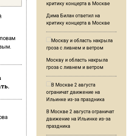
Дима Билан ответил на
й
критику концерта в Москве
словам
овым.
Москву и область накрыла
гроза с ливнем и ветром
а
ть.
В Москве 2 августа ограничат
ова
движение на Ильинке из-за
праздника