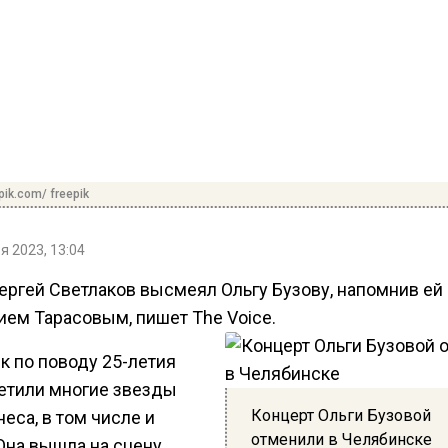
pik.com/ freepik
я 2023, 13:04
ергей Светлаков высмеял Ольгу Бузову, напомнив ей 
ием Тарасовым, пишет The Voice.
к по поводу 25-летия
етили многие звезды
Концерт Ольги Бузовой
еса, в том числе и
отменили в Челябинске
Она вышла на сцену,