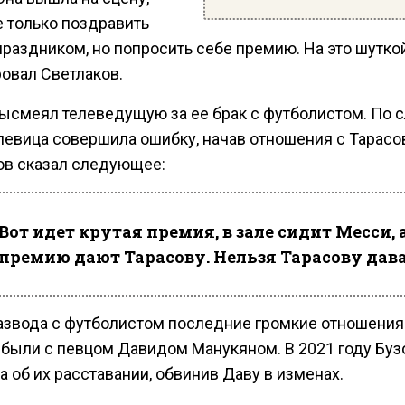
е только поздравить
праздником, но попросить себе премию. На это шутко
ровал Светлаков.
высмеял телеведущую за ее брак с футболистом. По 
 певица совершила ошибку, начав отношения с Тарас
ов сказал следующее:
Вот идет крутая премия, в зале сидит Месси, 
премию дают Тарасову. Нельзя Тарасову дава
азвода с футболистом последние громкие отношения
 были с певцом Давидом Манукяном. В 2021 году Буз
 об их расставании, обвинив Даву в изменах.