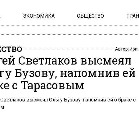
А
ЭКОНОМИКА
ОБЩЕСТВО
ТРА
СТВО
Автор:
Ири
гей Светлаков высмеял
гу Бузову, напомнив ей 
ке с Тарасовым