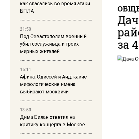
как спасались во время атаки
ОБЩЕ
БПЛА
Дач
рай
21:50
Под Севастополем военный
за 
убил сослуживца и троих
мирных жителей
16:11
Афина, Одиссей и Аид: какие
мифологические имена
выбирают москвичи
13:50
Дима Билан ответил на
критику концерта в Москве