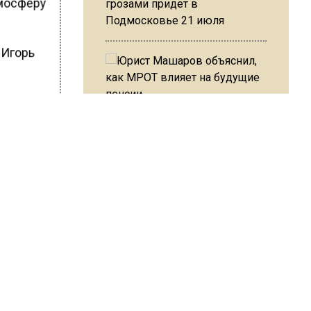
тмосферу
грозами придет в
Подмосковье 21 июля
 Игорь
Юрист Машаров объяснил, как
ШИСЬ!
МРОТ влияет на будущие
пенсии
МЧС предупредило об
опасности купания при
перепаде температуры в 10