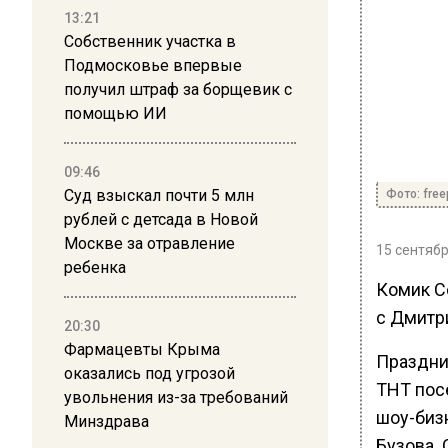
13:21
Собственник участка в
Подмосковье впервые
получил штраф за борщевик с
помощью ИИ
09:46
Суд взыскал почти 5 млн
Фото: free
рублей с детсада в Новой
Москве за отравление
15 сентябр
ребенка
Комик С
с Дмитр
20:30
Фармацевты Крыма
Праздни
оказались под угрозой
ТНТ пос
увольнения из-за требований
шоу-бизн
Минздрава
Бузова. 