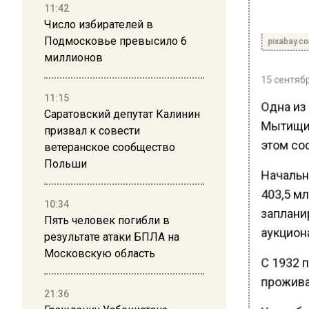
11:42
Число избирателей в
Подмосковье превысило 6
pixabay.c
миллионов
15 сентябр
11:15
Одна из 
Саратовский депутат Калинин
Мытищин
призвал к совести
этом со
ветеранское сообщество
Польши
Начальн
403,5 мл
10:34
заплани
Пять человек погибли в
аукциона
результате атаки БПЛА на
Московскую область
С 1932 п
прожива
21:36