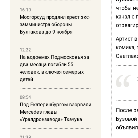
чтобы н
16:10
канал с 
Мосгорсуд продлил арест экс-
замминистра обороны
отреаги
Булгакова до 9 ноября
Артист 
комика,
12:22
Светлак
На водоемах Подмосковья за
два месяца погибли 55
человек, включая семерых
детей
08:54
Под Екатеринбургом взорвали
После р
Mercedes главы
Бузовой
«Уралдронзавода» Ткачука
объявила
21:38