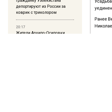
Гражданку Узбекистана
Усадьба
депортируют из России за
уединен
коврик с триколором
Ранее В
Николае
20:17
Жители Архипо-Осиповки
рассказали об обстановке во
время атаки БПЛА в
БОЛЬШЕ А
ВИДЕО В 
Геленджике
РЕГИОНА".
ПОДПИСЫВ
НОВОС
Новости