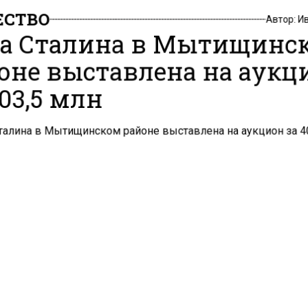
СТВО
Автор:
И
а Сталина в Мытищинс
оне выставлена на аукц
403,5 млн