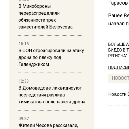
Тарасов 
В Минобороны
перераспределили
Ранее В
обязанности трех
назвал 
заместителей Белоусова
15:16
БОЛЬШЕ А
В ООН отреагировали на атаку
ВИДЕО В 
РЕГИОНА".
дрона по пляжу под
Геленджиком
ПОДПИСЫВ
НОВОС
12:33
В Домодедове ликвидируют
Новости
последствия разлива
химикатов после налета дрона
09:27
Жители Чехова рассказали,