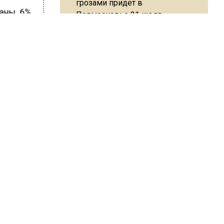
грозами придет в
раны. 6%
Подмосковье 21 июля
брали
 также
Юрист Машаров объяснил, как
МРОТ влияет на будущие
ли
пенсии
ШИСЬ!
МЧС предупредило об
опасности купания при
перепаде температуры в 10