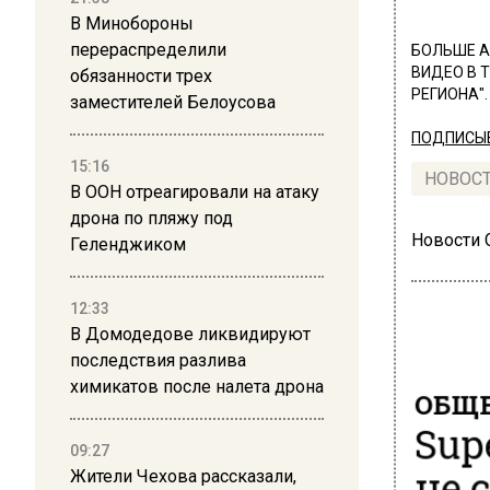
В Минобороны
перераспределили
БОЛЬШЕ А
ВИДЕО В 
обязанности трех
РЕГИОНА".
заместителей Белоусова
ПОДПИСЫВ
15:16
НОВОС
В ООН отреагировали на атаку
дрона по пляжу под
Новости
Геленджиком
12:33
В Домодедове ликвидируют
последствия разлива
химикатов после налета дрона
ОБЩЕ
Sup
09:27
не 
Жители Чехова рассказали,