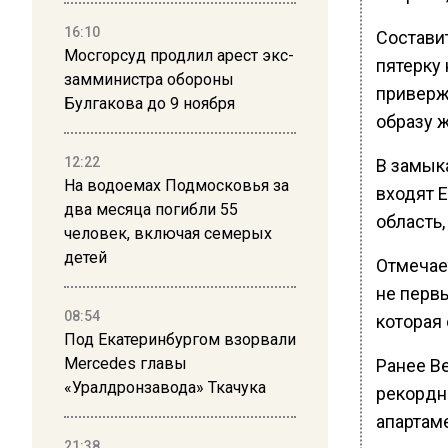
16:10
Состави
Мосгорсуд продлил арест экс-
пятерку
замминистра обороны
приверж
Булгакова до 9 ноября
образу 
12:22
В замык
На водоемах Подмосковья за
входят 
два месяца погибли 55
область,
человек, включая семерых
детей
Отмечае
не перв
08:54
которая 
Под Екатеринбургом взорвали
Mercedes главы
Ранее В
«Уралдронзавода» Ткачука
рекордн
апартам
21:38