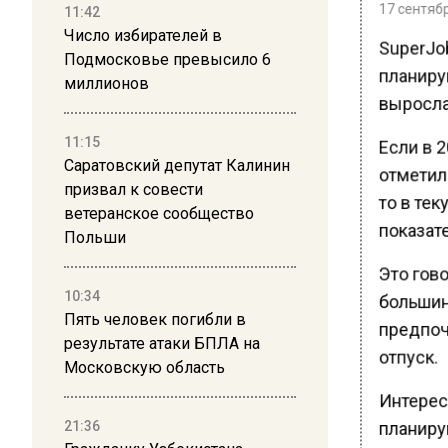
17 сентябр
11:42
Число избирателей в
SuperJob
Подмосковье превысило 6
планирую
миллионов
выросла
11:15
Если в 2
Саратовский депутат Калинин
отметил
призвал к совести
то в тек
ветеранское сообщество
показате
Польши
Это гово
10:34
большин
Пять человек погибли в
предпоч
результате атаки БПЛА на
отпуск.
Московскую область
Интересн
21:36
планирую