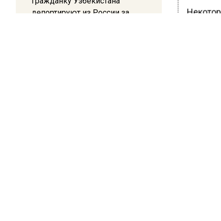
Гражданку Узбекистана
Некотор
депортируют из России за
коврик с триколором
опрошен
наслади
достопр
20:17
Жители Архипо-Осиповки
отдых на
рассказали об обстановке во
занятьс
время атаки БПЛА в
Геленджике
Ранее В
выгодне
БОЛЬШЕ А
ВИДЕО В 
РЕГИОНА".
ПОДПИСЫВ
НОВОС