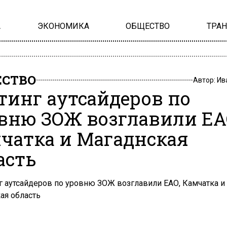
А
ЭКОНОМИКА
ОБЩЕСТВО
ТРА
СТВО
Автор:
Ив
тинг аутсайдеров по
вню ЗОЖ возглавили ЕА
чатка и Магаднская
асть