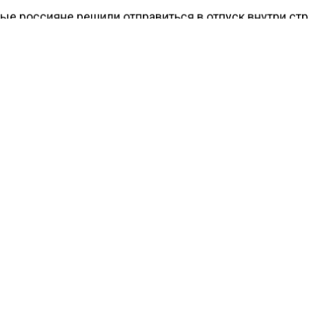
ые россияне решили отправиться в отпуск внутри ст
ных планируют совершить поездку по РФ, чтобы
ться разнообразием ее природы и культурных
имечательностей. В то же время, 8% опрошенных вы
 даче, где можно насладиться тишиной и природой, а
я садоводством или огородничеством.
ести Московского региона
сообщали
, что вклады ста
е из-за повышения ключевой ставки.
КТУАЛЬНЫХ НОВОСТЕЙ И ЭКСКЛЮЗИВНЫХ
ПОДПИ
ТЕЛЕГРАМ-КАНАЛЕ "ВЕСТИ МОСКОВСКОГО
АЙТЕСЬ НА МОСРЕГИОН:
ТИ
ДЗЕН
ТЕЛЕГРАМ