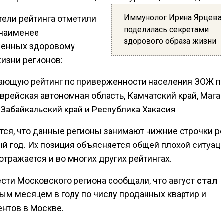
Иммунолог Ирина Ярцев
тели рейтинга отметили
поделилась секретами
 наименее
здорового образа жизни
енных здоровому
жизни регионов:
ающую рейтинг по приверженности населения ЗОЖ п
Еврейская автономная область, Камчатский край, Маг
 Забайкальский край и Республика Хакасия
тся, что данные регионы занимают нижние строчки р
ый год. Их позиция объясняется общей плохой ситуац
отражается и во многих других рейтингах.
ести Московского региона сообщали, что август
стал
ым месяцем в году по числу проданных квартир и
ентов в Москве.