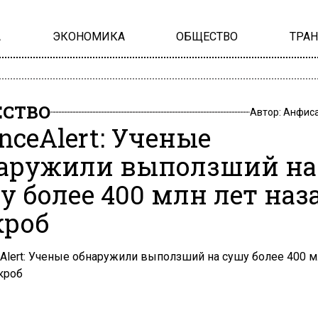
А
ЭКОНОМИКА
ОБЩЕСТВО
ТРА
СТВО
Автор:
Анфиса
enceAlert: Ученые
аружили выползший на
у более 400 млн лет наз
роб