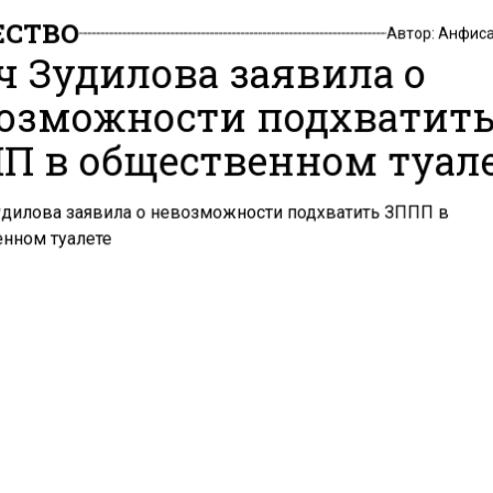
СТВО
Автор:
Анфиса
ч Зудилова заявила о
озможности подхватит
П в общественном туал