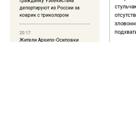
Гражданку Узбекистана
стульчак
депортируют из России за
отсутст
коврик с триколором
зловонны
подхвати
20:17
Жители Архипо-Осиповки
Зудилов
рассказали об обстановке во
человеч
время атаки БПЛА в
Геленджике
половым 
выделен
Ранее В
Подмоск
БОЛЬШЕ А
ВИДЕО В 
РЕГИОНА".