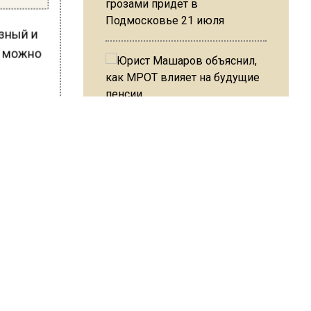
грозами придет в
Подмосковье 21 июля
язный и
у можно
Юрист Машаров объяснил, как
я
МРОТ влияет на будущие
пенсии
 МЦД-4.
МЧС предупредило об
ШИСЬ!
опасности купания при
перепаде температуры в 10