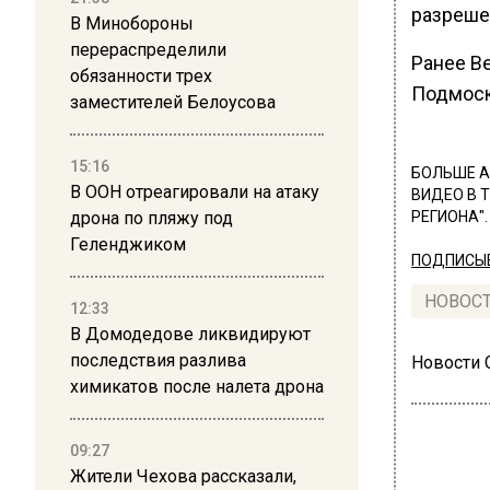
разреше
В Минобороны
перераспределили
Ранее В
обязанности трех
Подмоск
заместителей Белоусова
15:16
БОЛЬШЕ А
В ООН отреагировали на атаку
ВИДЕО В 
дрона по пляжу под
РЕГИОНА".
Геленджиком
ПОДПИСЫВ
НОВОС
12:33
В Домодедове ликвидируют
последствия разлива
Новости
химикатов после налета дрона
09:27
Жители Чехова рассказали,