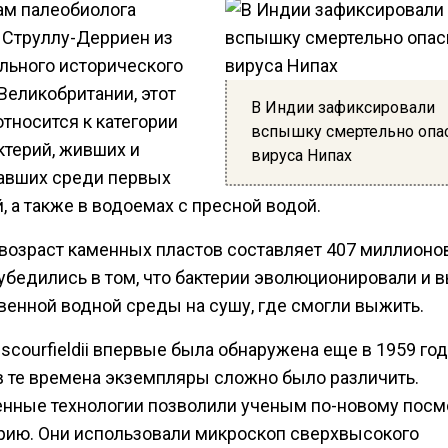
ам палеобиолога
 Струллу-Дерриен из
льного исторического
Великобритании, этот
В Индии зафиксировали
тносится к категории
вспышку смертельно опа
ктерий, живших и
вируса Нипах
авших среди первых
, а также в водоемах с пресной водой.
возраст каменных пластов составляет 407 миллионов
убедились в том, что бактерии эволюционировали и 
твенной водной среды на сушу, где смогли выжить.
a scourfieldii впервые была обнаружена еще в 1959 год
в те времена экземпляры сложно было различить.
нные технологии позволили ученым по-новому посм
ерию. Они использовали микроскоп сверхвысокого