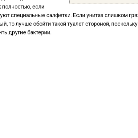
 полностью, если
вуют специальные салфетки. Если унитаз слишком гр
й, то лучше обойти такой туалет стороной, поскольк
ть другие бактерии.
а отметила, что венерические инфекции не живут вне
еского организма. Например, трихомонада передаетс
путем, при попадании на унитаз с каплями мочи или
иями, она высыхает и быстро погибает.
ести Московского региона
сообщали
, что жители
овья пожаловались на неудобства нового маршрута
КТУАЛЬНЫХ НОВОСТЕЙ И ЭКСКЛЮЗИВНЫХ
ПОДПИ
ТЕЛЕГРАМ-КАНАЛЕ "ВЕСТИ МОСКОВСКОГО