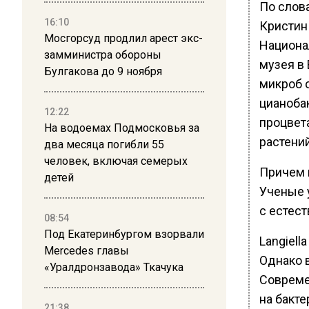
По слов
16:10
Кристин
Мосгорсуд продлил арест экс-
Национа
замминистра обороны
музея в 
Булгакова до 9 ноября
микроб о
цианоба
12:22
процвет
На водоемах Подмосковья за
растений
два месяца погибли 55
человек, включая семерых
Причем 
детей
Ученые 
с естес
08:54
Под Екатеринбургом взорвали
Langiell
Mercedes главы
Однако 
«Уралдронзавода» Ткачука
Совреме
на бакт
21:38