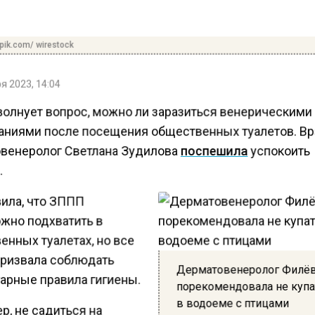
pik.com/ wirestock
я 2023, 14:04
волнует вопрос, можно ли заразиться венерическими
аниями после посещения общественных туалетов. Вр
венеролог Светлана Зудилова
поспешила
успокоить
.
вила, что ЗППП
жно подхватить в
енных туалетах, но все
призвала соблюдать
Дерматовенеролог Филё
арные правила гигиены.
порекомендовала не купа
в водоеме с птицами
р, не садиться на