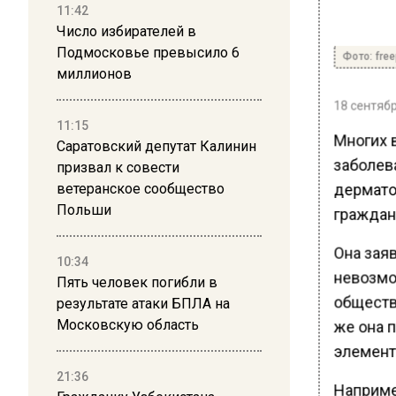
11:42
Число избирателей в
Подмосковье превысило 6
Фото: free
миллионов
18 сентябр
11:15
Многих 
Саратовский депутат Калинин
заболев
призвал к совести
дермато
ветеранское сообщество
Польши
граждан
Она зая
10:34
невозмо
Пять человек погибли в
обществ
результате атаки БПЛА на
Московскую область
же она 
элемент
21:36
Наприме