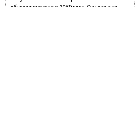
обнаружена еще в 1959 году. Однако в те
времена экземпляры сложно было
различить. Современные технологии
позволили ученым по-новому посмотреть на
бактерию. Они использовали микроскоп
сверхвысокого разрешения.
Ранее Вести Московского региона
сообщали
, что жители Подмосковья
пожаловались на неудобства нового
маршрута МЦД-4.
БОЛЬШЕ АКТУАЛЬНЫХ НОВОСТЕЙ И ЭКСКЛЮЗИВНЫХ
ВИДЕО В ТЕЛЕГРАМ-КАНАЛЕ "ВЕСТИ МОСКОВСКОГО
РЕГИОНА".
ПОДПИШИСЬ!