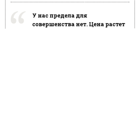
У нас предела для
совершенства нет. Цена растет
и будет расти дальше пока не
перестанут покупать.
Помимо этого, на стоимость бензина влияет и
экономическая составляющая — не
сезонное явление, а ослабление рубля и
ограничения поступления выручки в
валютном эквиваленте.
Ранее Вести Московского региона
сообщали,
что товарооборот Японии и
России сократился на 60% в августе до 576
млн долларов.