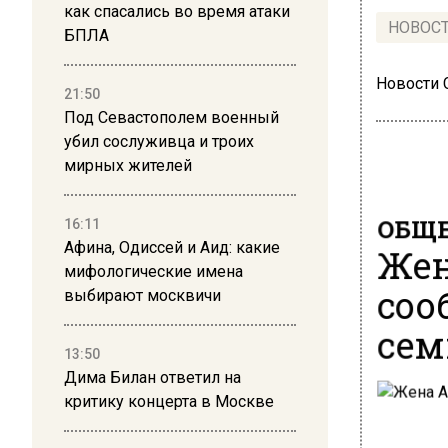
как спасались во время атаки
НОВОС
БПЛА
Новости
21:50
Под Севастополем военный
убил сослуживца и троих
мирных жителей
ОБЩЕ
16:11
Афина, Одиссей и Аид: какие
Жен
мифологические имена
соо
выбирают москвичи
сем
13:50
Дима Билан ответил на
критику концерта в Москве