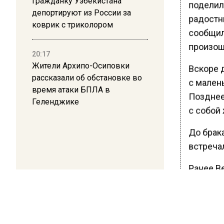
Гражданку Узбекистана
поделил
депортируют из России за
радостн
коврик с триколором
сообщила
произош
20:17
Жители Архипо-Осиповки
Вскоре 
рассказали об обстановке во
с мален
время атаки БПЛА в
Позднее 
Геленджике
с собой
До брак
встреча
Ранее В
прокомм
БОЛЬШЕ А