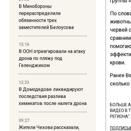
группы 
В Минобороны
По слов
перераспределили
обязанности трех
животны
заместителей Белоусова
червей с
сравнима
15:16
помогаю
В ООН отреагировали на атаку
эффекти
дрона по пляжу под
крови.
Геленджиком
Ранее В
12:33
сколько
В Домодедове ликвидируют
последствия разлива
химикатов после налета дрона
БОЛЬШЕ А
ВИДЕО В 
РЕГИОНА".
09:27
Жители Чехова рассказали,
ПОДПИСЫВ