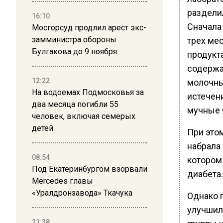
раздели
16:10
Сначала 
Мосгорсуд продлил арест экс-
замминистра обороны
трех ме
Булгакова до 9 ноября
продукт
содержа
12:22
молочны
На водоемах Подмосковья за
истечен
два месяца погибли 55
мучные 
человек, включая семерых
детей
При это
набрала
08:54
котором
Под Екатеринбургом взорвали
диабета.
Mercedes главы
«Уралдронзавода» Ткачука
Однако 
улучшило
21:38