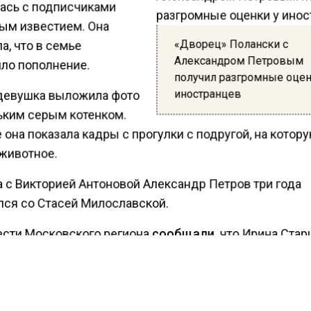
ась с подписчиками
ым известием. Она
«Дворец» Полански с
, что в семье
Александром Петровым
ло пополнение.
получил разгромные оцен
иностранцев
девушка выложила фото
ьким серым котенком.
она показала кадры с прогулки с подругой, на котор
 животное.
а с Викторией Антоновой Александр Петров три года
лся со Стасей Милославской.
ести Московского региона
сообщали,
что Ирина Ста
ентировала внезапную женитьбу Саши Петрова.
КТУАЛЬНЫХ НОВОСТЕЙ И ЭКСКЛЮЗИВНЫХ