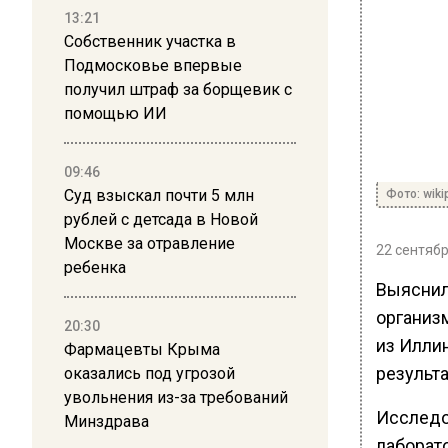
13:21
Собственник участка в
Подмосковье впервые
получил штраф за борщевик с
помощью ИИ
09:46
Суд взыскал почти 5 млн
Фото: wiki
рублей с детсада в Новой
Москве за отравление
22 сентябр
ребенка
Выяснил
организ
20:30
из Илли
Фармацевты Крыма
результа
оказались под угрозой
увольнения из-за требований
Исследо
Минздрава
лаборат