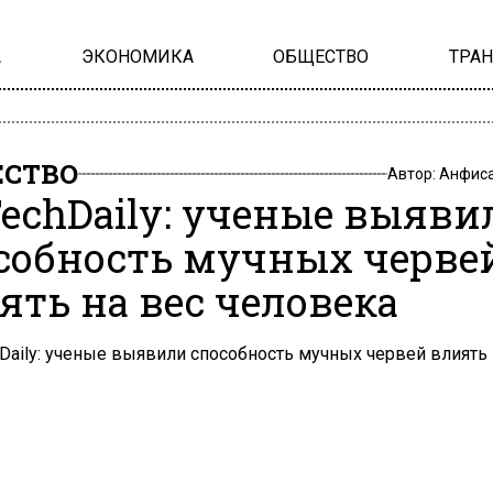
А
ЭКОНОМИКА
ОБЩЕСТВО
ТРА
СТВО
Автор:
Анфиса
TechDaily: ученые выяви
собность мучных черве
ять на вес человека