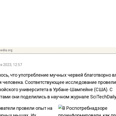
pedia.org
я 2023, 12:57
ось, что употребление мучных червей благотворно в
м человека. Соответствующее исследование провел
нойского университета в Урбане-Шампейне (США). С
тами они поделились в научном журнале SciTechDaily
ватели провели опыт на
орных мышах. Их