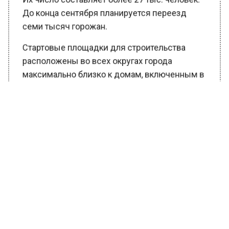
Их число составляет более 27 тыс. человек.
До конца сентября планируется переезд
семи тысяч горожан.
Стартовые площадки для строительства
расположены во всех округах города
максимально близко к домам, включенным в
программу реновации.
Ранее Вести Московского региона сообщали,
что в России предложили
помогать
пенсионерам за счет почти просроченных
продуктов.
БОЛЬШЕ АКТУАЛЬНЫХ НОВОСТЕЙ И ЭКСКЛЮЗИВНЫХ
ВИДЕО В ТЕЛЕГРАМ-КАНАЛЕ "ВЕСТИ МОСКОВСКОГО
РЕГИОНА".