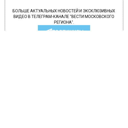
БОЛЬШЕ АКТУАЛЬНЫХ НОВОСТЕЙ И ЭКСКЛЮЗИВНЫХ
ВИДЕО В ТЕЛЕГРАМ-КАНАЛЕ "ВЕСТИ МОСКОВСКОГО
РЕГИОНА".
ПОДПИШИСЬ!
ПОДПИСЫВАЙТЕСЬ НА МОСРЕГИОН:
НОВОСТИ
ДЗЕН
ТЕЛЕГРАМ
Новости СМИ2
ПРОИСШЕСТВИЯ
Автор:
Иван Лабзин
Пожар произошел в жилом доме на
Жулебинском бульваре