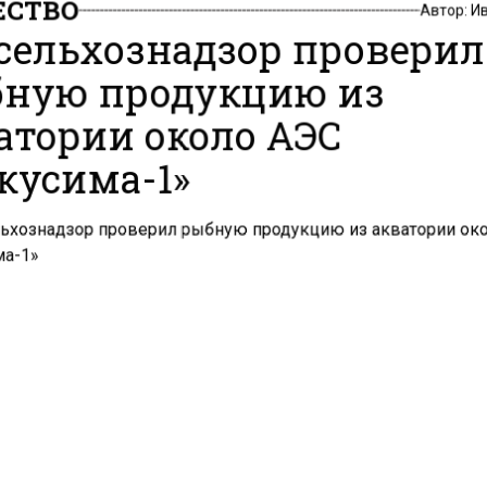
СТВО
Автор:
И
сельхознадзор проверил
ную продукцию из
атории около АЭС
кусима-1»