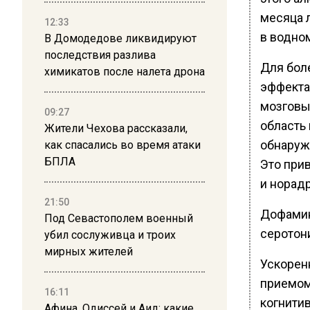
месяца 
12:33
в водно
В Домодедове ликвидируют
последствия разлива
Для бол
химикатов после налета дрона
эффекта
мозговы
09:27
область 
Жители Чехова рассказали,
обнаружи
как спасались во время атаки
БПЛА
Это при
и норад
21:50
Дофамин,
Под Севастополем военный
серотони
убил сослуживца и троих
мирных жителей
Ускорен
приемом
16:11
когнитив
Афина, Одиссей и Аид: какие