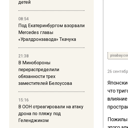
детей
08:54
Под Екатеринбургом взорвали
Mercedes главы
«Уралдронзавода» Ткачука
pixabay.c
21:38
В Минобороны
перераспределили
26 сентябр
обязанности трех
Японски
заместителей Белоусова
что три
влияние
15:16
простра
В ООН отреагировали на атаку
дрона по пляжу под
Пожилые
Геленджиком
этого ал