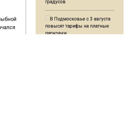
градусов
 рыбной
ачался
.
В Подмосковье с 3 августа
повысят тарифы на платные
м море.
парковки
ШИСЬ!
Из-за ливня и грозы в Москве
могут отменить рейсы