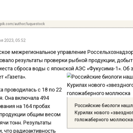
pik.com/author/luquestock
я 2023, 05:52
кое межрегиональное управление Россельхознадзо
овало результаты проверки рыбной продукции, добы
места сброса воды с японской АЭС «Фукусима-1». Об 
 «Газета».
а проводилась с 18 по 22
я. Она включала 494
Российские биологи нашл
вания на 164 пробах
Курилах нового «звездно
продукции общим весом
голожаберного моллюск
ячи тонн. Результаты
, что радиоактивность