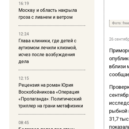
16:19
Москву и область накрыла
гроза с ливнем и ветром
Фото: free
12:24
26 сентябр
Глава клиники, где детей с
аутизмом лечили клизмой,
Приморс
исчез после возбуждения
опублик
дела
вблизи 
сообщает
12:15
Рецензия на роман Юрия
Проверк
Воскобойникова «Операция
сентябр
«Пропаганда»: Политический
исследо
триллер на грани метафизики
рыбной 
31,7 тыс
08:45
показали