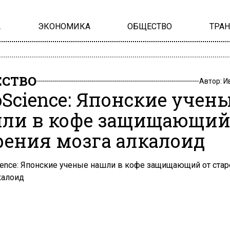
А
ЭКОНОМИКА
ОБЩЕСТВО
ТРА
СТВО
Автор:
И
oScience: Японские учен
ли в кофе защищающий
рения мозга алкалоид