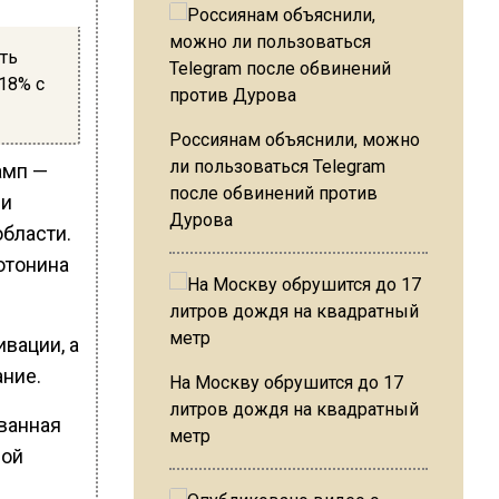
ть
18% с
Россиянам объяснили, можно
ли пользоваться Telegram
амп —
после обвинений против
ни
Дурова
области.
отонина
вации, а
ание.
На Москву обрушится до 17
литров дождя на квадратный
ванная
метр
вой