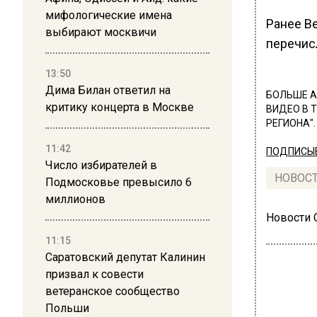
мифологические имена
Ранее В
выбирают москвичи
перечис
13:50
Дима Билан ответил на
БОЛЬШЕ А
критику концерта в Москве
ВИДЕО В 
РЕГИОНА".
11:42
ПОДПИСЫВ
Число избирателей в
НОВОС
Подмосковье превысило 6
миллионов
Новости
11:15
Саратовский депутат Калинин
призвал к совести
ветеранское сообщество
Польши