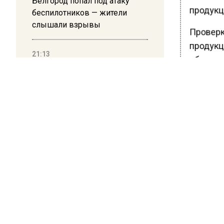
Белгород попал под атаку
продукц
беспилотников — жители
слышали взрывы
Проверк
продукц
21:13
сброс в
Подмосковные врачи спасли
младенца весом 650 граммов
Ранее В
перечис
БОЛЬШЕ А
ВИДЕО В 
РЕГИОНА".
ПОДПИСЫВ
НОВОС
Новости