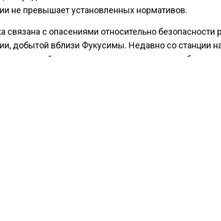
ии не превышает установленных нормативов.
а связана с опасениями относительно безопасности
ии, добытой вблизи Фукусимы. Недавно со станции н
оды, который вызывает тревогу мирового сообщества
ести Московского региона
сообщали
, что ученые
лили пользу купания в Мертвом, Черном и Каспийско
КТУАЛЬНЫХ НОВОСТЕЙ И ЭКСКЛЮЗИВНЫХ
ПОДПИ
ТЕЛЕГРАМ-КАНАЛЕ "ВЕСТИ МОСКОВСКОГО
АЙТЕСЬ НА МОСРЕГИОН:
ТИ
ДЗЕН
ТЕЛЕГРАМ
 СМИ2