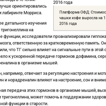
лучше ориентировались
Платформа ОФД: Стоимос
м лабиринте Морриса.
чашки кофе выросла на 1
ее детального изучения
2016 года
 тригонеллина на
е функции, исследователи проанализировали гиппок
мозга, ответственную за кратковременную память. О
ли, что ТГ сильно влияет на сигнальные пути в этой 
вело к ускоренной передаче гормонов дофамина, сер
реналина в организме мышей.
 например, отвечает за регуляцию настроения и моти
н и норадреналин влияют на настроение, сон и вним
ная передача этих гормонов в организме мышей, выз
 тригонеллина, может помочь в поддержании здоро
ной функции в старости.