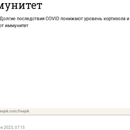
мунитет
reepik.com/freepik
я 2023, 07:15