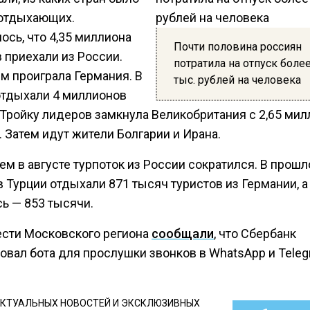
отдыхающих.
ось, что 4,35 миллиона
Почти половина россиян
 приехали из России.
потратила на отпуск боле
м проиграла Германия. В
тыс. рублей на человека
отдыхали 4 миллионов
 Тройку лидеров замкнула Великобритания с 2,65 ми
 Затем идут жители Болгарии и Ирана.
м в августе турпоток из России сократился. В прош
 Турции отдыхали 871 тысяч туристов из Германии, а
ь — 853 тысячи.
ести Московского региона
сообщали
, что Сбербанк
овал бота для прослушки звонков в WhatsApp и Teleg
КТУАЛЬНЫХ НОВОСТЕЙ И ЭКСКЛЮЗИВНЫХ