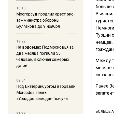
больше 
16:10
Выяснил
Мосгорсуд продлил арест экс-
замминистра обороны
туристов
Булгакова до 9 ноября
Немноги
Турции 
12:22
немцев.
На водоемах Подмосковья за
граждан.
два месяца погибли 55
человек, включая семерых
Между те
детей
месяце в
оказалос
08:54
Ранее В
Под Екатеринбургом взорвали
Mercedes главы
запатент
«Уралдронзавода» Ткачука
БОЛЬШЕ А
21:38