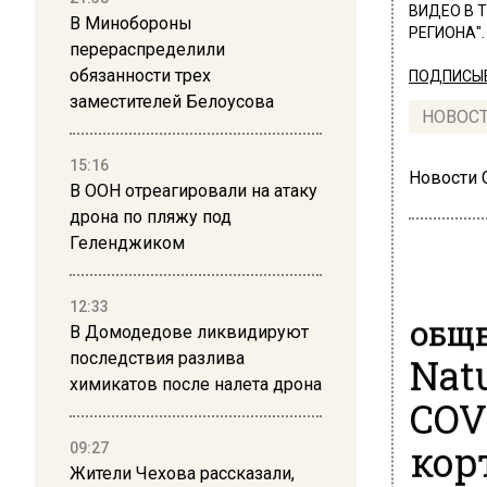
ВИДЕО В 
В Минобороны
РЕГИОНА".
перераспределили
обязанности трех
ПОДПИСЫВ
заместителей Белоусова
НОВОС
15:16
Новости
В ООН отреагировали на атаку
дрона по пляжу под
Геленджиком
12:33
ОБЩЕ
В Домодедове ликвидируют
Nat
последствия разлива
химикатов после налета дрона
COV
кор
09:27
Жители Чехова рассказали,