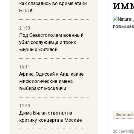
им
как спасались во время атаки
БПЛА
21:50
Под Севастополем военный
убил сослуживца и троих
мирных жителей
16:11
Афина, Одиссей и Аид: какие
мифологические имена
выбирают москвичи
13:50
Дима Билан ответил на
Фото: ru.f
критику концерта в Москве
26 сентябр