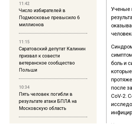
11:42
Ученые 
Число избирателей в
результ
Подмосковье превысило 6
миллионов
оказыва
человек
11:15
Синдром
Саратовский депутат Калинин
симптом
призвал к совести
боль и с
ветеранское сообщество
Польши
которые
протяже
после з
10:34
Пять человек погибли в
CoV-2. 
результате атаки БПЛА на
исследо
Московскую область
инфицир
Ученые 
21:36