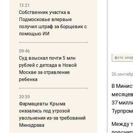
13:21
Собственник участка в
Подмосковье впервые
получил штраф за борщевик с
помощью ИИ
09:46
Суд взыскал почти 5 млн
фото: uns
рублей с детсада в Новой
Москве за отравление
26 сентябр
ребенка
В Минис
месяцев 
20:30
37 милл
Фармацевты Крыма
Турпром
оказались под угрозой
увольнения из-за требований
Между т
Минздрава
подсчита