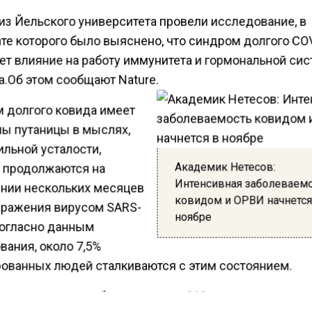
из Йельского университета провели исследование, в
ате которого было выяснено, что синдром долгого CO
ет влияние на работу иммунитета и гормональной си
а.Об этом сообщают Nature.
 долгого ковида имеет
ы путаницы в мыслях,
ильной усталости,
Академик Нетесов:
 продолжаются на
Интенсивная заболеваем
нии нескольких месяцев
ковидом и ОРВИ начнется
аражения вирусом SARS-
ноябре
Согласно данным
вания, около 7,5%
ованных людей сталкиваются с этим состоянием.
провели анализ образцов крови 268 пациентов, котор