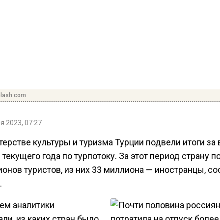
plash.com
я 2023, 07:27
терстве культуры и туризма Турции подвели итоги за
текущего года по турпотоку. За этот период страну п
ионов туристов, из них 33 миллиона — иностранцы, с
.
ем аналитики
ли, из каких стран было