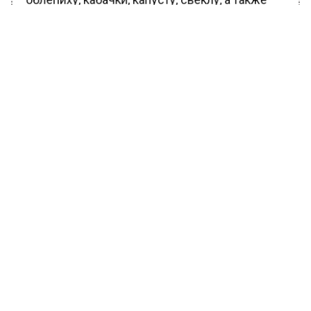
облепиху, кабачки, капусту, свеклу, а также
орехи.
Однако в осенние месяцы стоит есть меньше
красного мяса, а питаться птицей и рыбой.
Помимо этого медики рекомендуют
отказаться от колбасы и сладкой
газированной воды.
Ранее Вести Московского
региона
сообщали
, можно ли залить
«девяносто второй» бензин в машину под
АИ-95.
БОЛЬШЕ АКТУАЛЬНЫХ НОВОСТЕЙ И ЭКСКЛЮЗИВНЫХ
ВИДЕО В ТЕЛЕГРАМ-КАНАЛЕ "ВЕСТИ МОСКОВСКОГО
РЕГИОНА".