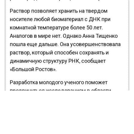
Раствор позволяет хранить на твердом
носителе любой биоматериал с ДНК при
комнатной температуре более 50 лет.
Аналогов в мире нет. Однако Анна Тищенко
пошла еще дальше. Она усовершенствовала
раствор, который способен сохранять и
динамичную структуру РНК, сообщает
«Большой Ростов».
Разработка молодого ученого поможет
продвинуться исследованиям в области
борьбы с одним из агрессивных видов рака
— лейкозом.
По словам Анны Тищенко, РНК-карта
поможет собирать и хранить РНК-профили,