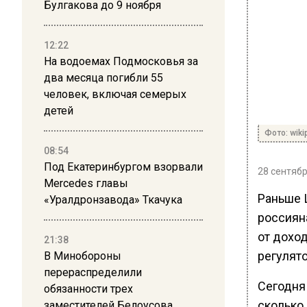
Булгакова до 9 ноября
12:22
На водоемах Подмосковья за
два месяца погибли 55
человек, включая семерых
детей
Фото: wiki
08:54
Под Екатеринбургом взорвали
28 сентябр
Mercedes главы
Раньше 
«Уралдронзавода» Ткачука
россиян
от доход
21:38
регулято
В Минобороны
перераспределили
Сегодня
обязанности трех
сколько
заместителей Белоусова