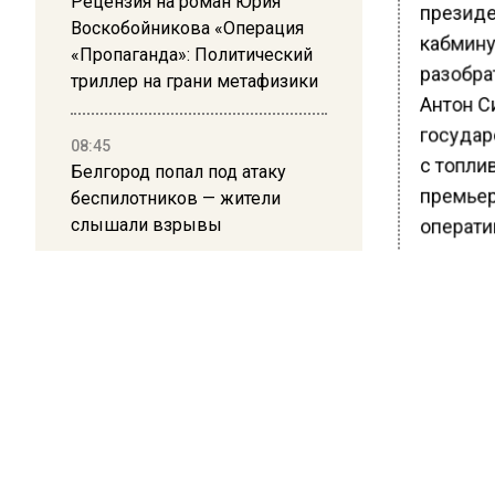
Рецензия на роман Юрия
президе
Воскобойникова «Операция
кабмину
«Пропаганда»: Политический
разобра
триллер на грани метафизики
Антон С
государ
08:45
с топлив
Белгород попал под атаку
премьер
беспилотников — жители
слышали взрывы
операти
дополни
Минфин 
поставк
Силуано
Александ
проработ
мазута 