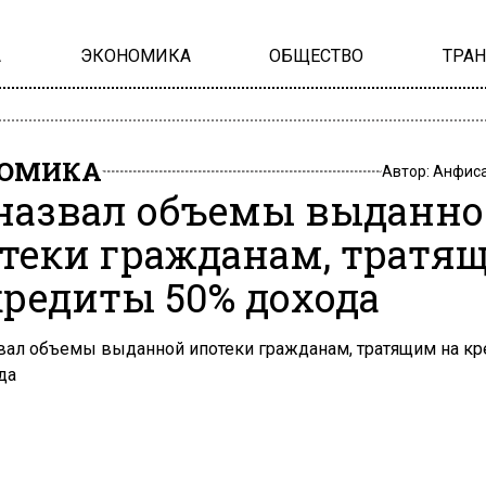
А
ЭКОНОМИКА
ОБЩЕСТВО
ТРА
НОМИКА
Автор:
Анфиса
назвал объемы выданн
теки гражданам, тратя
кредиты 50% дохода