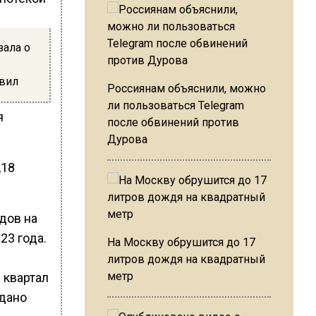
зала о
авил
Россиянам объяснили, можно
ли пользоваться Telegram
я
после обвинений против
Дурова
,18
дов на
23 года.
На Москву обрушится до 17
литров дождя на квадратный
метр
 квартал
ыдано