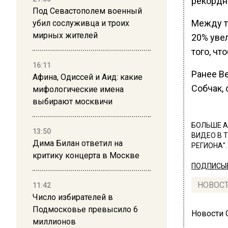
рекордн
Под Севастополем военный
Между т
убил сослуживца и троих
мирных жителей
20% увел
того, чт
16:11
Ранее В
Афина, Одиссей и Аид: какие
Собчак, 
мифологические имена
выбирают москвичи
БОЛЬШЕ А
13:50
ВИДЕО В 
Дима Билан ответил на
РЕГИОНА".
критику концерта в Москве
ПОДПИСЫВ
НОВОС
11:42
Число избирателей в
Подмосковье превысило 6
Новости
миллионов