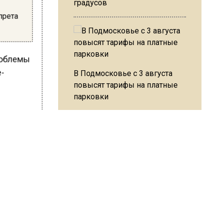
градусов
е
прета
проблемы
е-
В Подмосковье с 3 августа
повысят тарифы на платные
парковки
м с
 Антон
.
Из-за ливня и грозы в Москве
могут отменить рейсы
сть
вку
е — на