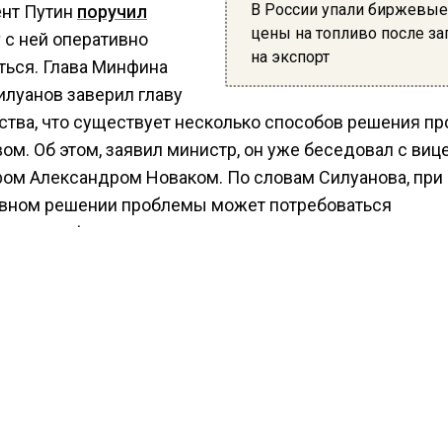
В России упали биржевы
нт Путин
поручил
цены на топливо после за
 с ней оперативно
на экспорт
ться. Глава Минфина
илуанов заверил главу
ства, что существует несколько способов решения 
ом. Об этом, заявил министр, он уже беседовал с виц
ом Александром Новаком. По словам Силуанова, при
вном решении проблемы может потребоваться
тельное финансирование регионов:
РФ предлагает несколько вариантов решения пробле
ой мазута для регионов, сообщил глава министерства
в на совещании с президентом Владимиром Путиным
р Новак, в свою очередь, заявил, что есть возможно
ать такой вариант, как выделение субсидий на поста
в некоторые субъекты, использующие его в энергетик