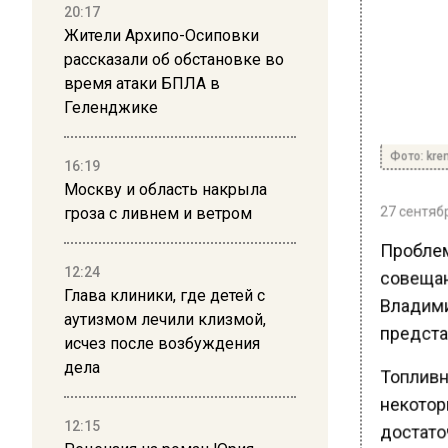
20:17
Жители Архипо-Осиповки
рассказали об обстановке во
время атаки БПЛА в
Геленджике
Фото: krem
16:19
Москву и область накрыла
27 сентябр
гроза с ливнем и ветром
Проблем
совещан
12:24
Глава клиники, где детей с
Владими
аутизмом лечили клизмой,
предста
исчез после возбуждения
дела
Топливн
некотор
12:15
достаточ