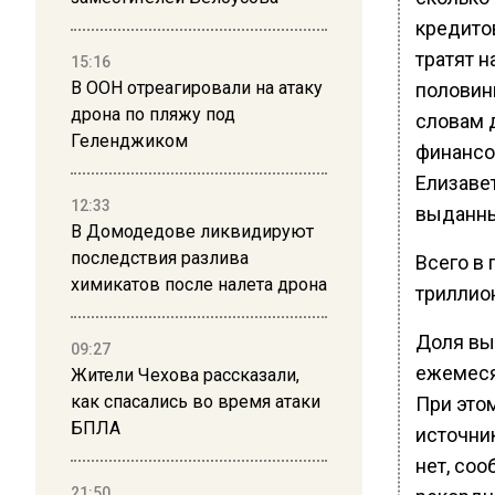
кредито
тратят н
15:16
В ООН отреагировали на атаку
половины
дрона по пляжу под
словам 
Геленджиком
финансо
Елизаве
12:33
выданны
В Домодедове ликвидируют
последствия разлива
Всего в 
химикатов после налета дрона
триллио
Доля выд
09:27
ежемеся
Жители Чехова рассказали,
как спасались во время атаки
При это
БПЛА
источник
нет, соо
21:50