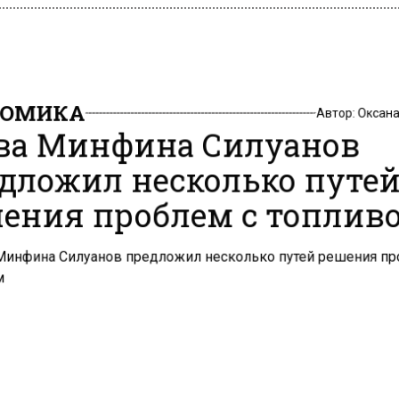
НОМИКА
Автор:
Оксан
ва Минфина Силуанов
дложил несколько путе
ения проблем с топлив