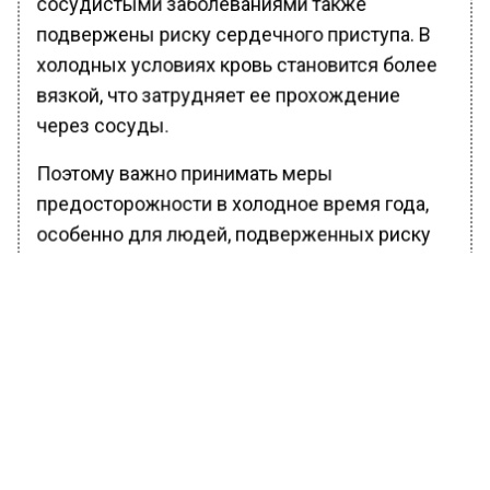
сосудистыми заболеваниями также
подвержены риску сердечного приступа. В
холодных условиях кровь становится более
вязкой, что затрудняет ее прохождение
через сосуды.
Поэтому важно принимать меры
предосторожности в холодное время года,
особенно для людей, подверженных риску
мигрени или сердечно-сосудистых
заболеваний.
Ранее Вести Московского
региона
сообщали
, что жители Зеленограда
спасли птенца черного лебедя с леской на
языке.