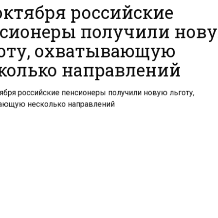
 октября российские
сионеры получили нов
оту, охватывающую
колько направлений