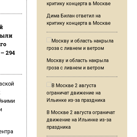
Дима Билан ответил на
критику концерта в Москве
й
рыли
го
– 294
Москву и область накрыла
гроза с ливнем и ветром
овской
к
айними
и
В Москве 2 августа ограничат
движение на Ильинке из-за
праздника
ентра