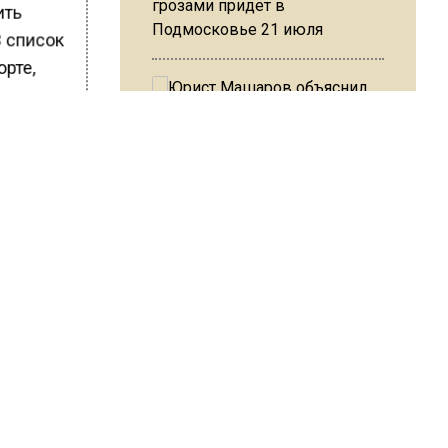
грозами придет в
ить
Подмосковье 21 июля
В список
орте,
ьных
о
Юрист Машаров объяснил, как
МРОТ влияет на будущие
пенсии
ентра
ШИСЬ!
МЧС предупредило об
опасности купания при
перепаде температуры в 10