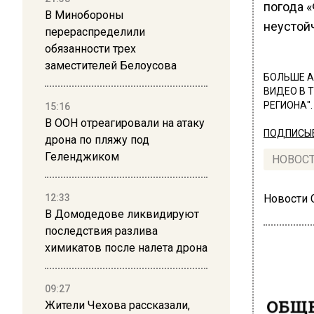
погода 
В Минобороны
неустой
перераспределили
обязанности трех
заместителей Белоусова
БОЛЬШЕ А
ВИДЕО В 
РЕГИОНА".
15:16
В ООН отреагировали на атаку
ПОДПИСЫВ
дрона по пляжу под
Геленджиком
НОВОС
12:33
Новости
В Домодедове ликвидируют
последствия разлива
химикатов после налета дрона
09:27
ОБЩЕ
Жители Чехова рассказали,