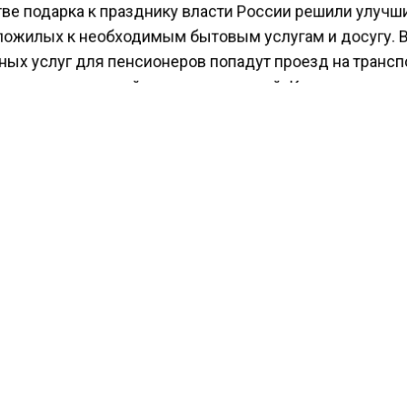
тве подарка к празднику власти России решили улучш
пожилых к необходимым бытовым услугам и досугу. 
ных услуг для пенсионеров попадут проезд на трансп
в парикмахерской или поход в музей. К примеру в
ком крае они получат специальные талоны. В отдел
х предусмотрены даже бесплатные услуги мастера п
 электрических устройств.
ести Московского региона сообщали, что сотрудник ц
«Фобос» Михаил Леус
предупредил
москвичей о
чивой погоде в наступившем октябре
КТУАЛЬНЫХ НОВОСТЕЙ И ЭКСКЛЮЗИВНЫХ
ПОДПИ
ТЕЛЕГРАМ-КАНАЛЕ "ВЕСТИ МОСКОВСКОГО
АЙТЕСЬ НА МОСРЕГИОН: