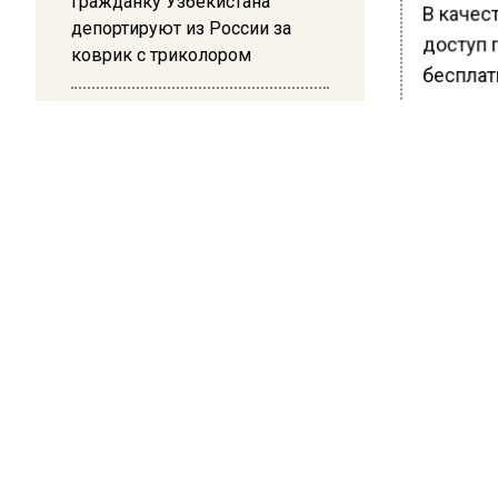
Гражданку Узбекистана
В качес
депортируют из России за
доступ 
коврик с триколором
бесплат
стрижка 
20:17
Приморс
Жители Архипо-Осиповки
региона
рассказали об обстановке во
время атаки БПЛА в
ремонту
Геленджике
Ранее В
погода 
неустой
БОЛЬШЕ А
ВИДЕО В 
РЕГИОНА".
ПОДПИСЫВ