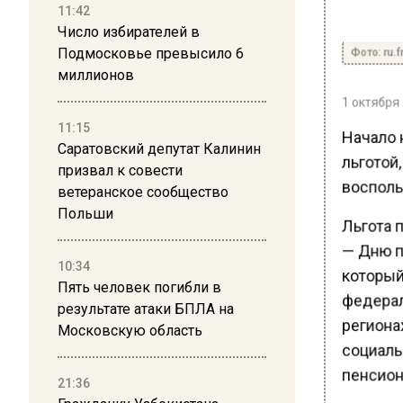
11:42
Число избирателей в
Фото: ru.f
Подмосковье превысило 6
миллионов
1 октября 
11:15
Начало 
Саратовский депутат Калинин
льготой
призвал к совести
воспольз
ветеранское сообщество
Польши
Льгота 
— Дню п
10:34
который
Пять человек погибли в
федерал
результате атаки БПЛА на
регионах
Московскую область
социаль
пенсион
21:36