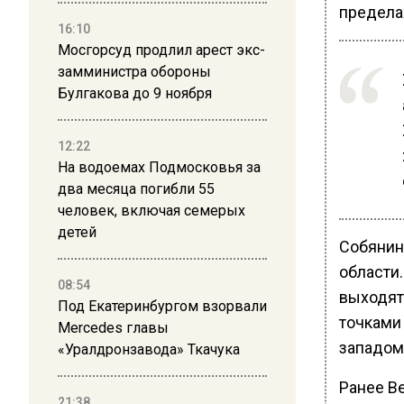
пределах
16:10
Мосгорсуд продлил арест экс-
замминистра обороны
Булгакова до 9 ноября
12:22
На водоемах Подмосковья за
два месяца погибли 55
человек, включая семерых
детей
Собянин
области.
08:54
выходят
Под Екатеринбургом взорвали
точками 
Mercedes главы
западом 
«Уралдронзавода» Ткачука
Ранее В
21:38