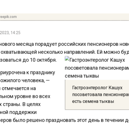
reepik.com
2023, 14:25
нового месяца порадует российских пенсионеров но
, охватывающей несколько направлений. Ей можно бу
оваться до 10 октября.
приурочена к празднику
ожилого человека, —
Гастроэнтеролог Кашух
 отмечается на
посоветовала пенсионер
ьном уровне во всех
есть семена тыквы
 страны. В целях
ной поддержки
еров было решено праздновать этот день в течении 