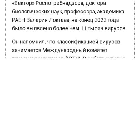
биологических наук, профессора, академика
РАЕН Валерия Локтева, на конец 2022 года
было выявлено более чем 11 тысяч вирусов.
Он напомнил, что классификацией вирусов
занимается Международный комитет
таксономии вирусов (ICTV). В работе активно
участвуют российские ученые. Локтев
подчеркнул, что критерии для выделения
вируса установлены ICTV, поэтому за счет
них была достигнута точность в подсчете
новых вирусов.
Например, в Новосибирской области в
последние годы появились и
активизировались Иксидос Павловский и