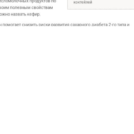
рецептом полезных летних
кисломолочных продуктов по
коктейлей
своим полезным свойствам
можно назвать кефир.
Он помогает снизить риски развития сахарного диабета 2-го типа и
ускоряет регенерацию поврежденной кожи. Йогурт полезен тем, кто
страдает остеопорозом, но его нужно употреблять регулярно,
отметила Мансурова.
Любые кисломолочные продукты полезны сердечникам. Так, йогурт
способен нормализовать уровень холестерина в крови. Они снижают
уровень артериального давления.
Однако есть и противопоказания, предупредила нутрициолог. Их не
стоит употреблять аллергикам, при гастрите, язве
двенадцатиперстной кишки. Нельзя употреблять на ночь. Дневная
допустимая норма — не более 200 граммов продукта.
Ранее Вести Московского региона
сообщали
, что в Якутии появились
новые виды животных и птиц из-за изменения климата.
БОЛЬШЕ АКТУАЛЬНЫХ НОВОСТЕЙ И ЭКСКЛЮЗИВНЫХ
ПОДПИШИСЬ!
ВИДЕО В ТЕЛЕГРАМ-КАНАЛЕ "ВЕСТИ МОСКОВСКОГО
РЕГИОНА".
ПОДПИСЫВАЙТЕСЬ НА МОСРЕГИОН:
НОВОСТИ
ДЗЕН
ТЕЛЕГРАМ
Новости СМИ2