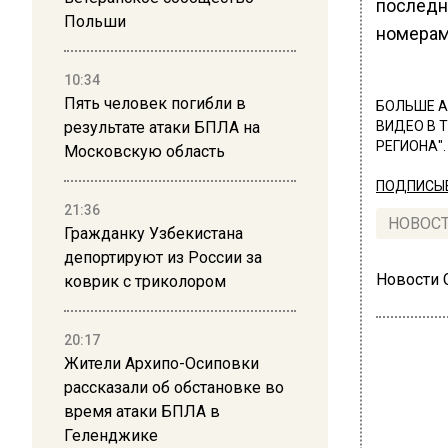
последн
Польши
номерам
10:34
Пять человек погибли в
БОЛЬШЕ А
результате атаки БПЛА на
ВИДЕО В 
РЕГИОНА".
Московскую область
ПОДПИСЫВ
21:36
НОВОС
Гражданку Узбекистана
депортируют из России за
Новости
коврик с триколором
20:17
Жители Архипо-Осиповки
рассказали об обстановке во
время атаки БПЛА в
Геленджике