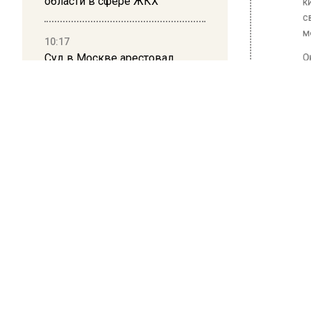
области в сфере ЖКХ
10:17
Суд в Москве арестовал
миллиардера Кустова и
гендиректора «Эфко»