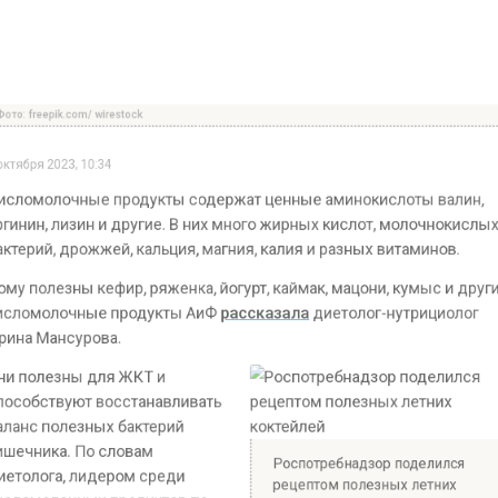
Фото: freepik.com/ wirestock
Кисломолочные продукты содержат ценные аминокислоты валин,
аргинин, лизин и другие. В них много жирных кислот, молочнокислых
бактерий, дрожжей, кальция, магния, калия и разных витаминов.
Кому полезны кефир, ряженка, йогурт, каймак, мацони, кумыс и другие
кисломолочные продукты АиФ
рассказала
диетолог-нутрициолог
Ирина Мансурова.
Они полезны для ЖКТ и
способствуют восстанавливать
баланс полезных бактерий
кишечника. По словам
Роспотребнадзор поделился
диетолога, лидером среди