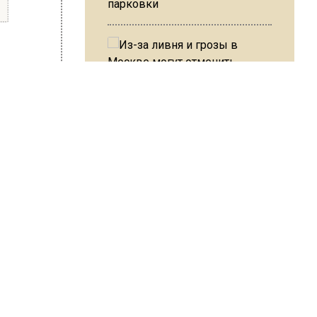
парковки
Из-за ливня и грозы в Москве
могут отменить рейсы
В ОП предложили ввести
допвыплату для россиян
после 70 лет