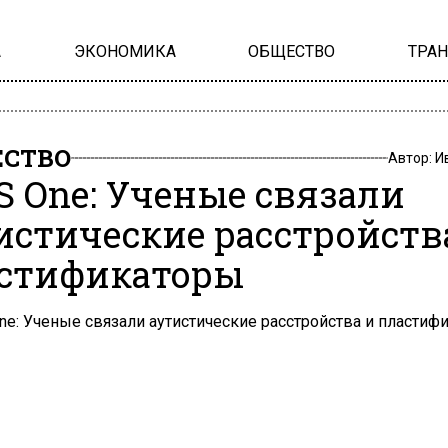
А
ЭКОНОМИКА
ОБЩЕСТВО
ТРА
СТВО
Автор:
И
S One: Ученые связали
истические расстройств
стификаторы