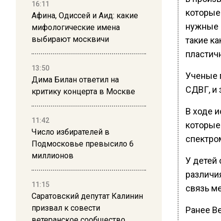
16:11
которые
Афина, Одиссей и Аид: какие
нужные 
мифологические имена
выбирают москвичи
такие ка
пластич
13:50
Ученые 
Дима Билан ответил на
СДВГ, и
критику концерта в Москве
В ходе 
11:42
которые
Число избирателей в
спектро
Подмосковье превысило 6
миллионов
У детей
различи
11:15
связь м
Саратовский депутат Калинин
призвал к совести
Ранее В
ветеранское сообщество