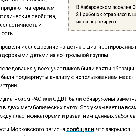
В Хабаровском поселке 
 придают материалам
21 ребенок отравился в 
физические свойства,
из-за норовируса
к эластичность и
ность.
провели исследование на детях с диагностированны
 здоровыми детьми из контрольной группы.
исследования у всех участников были взяты образцы 
 были подвергнуты анализу с использованием масс-
метрии.
 с диагнозом РАС или СДВГ были обнаружены замет
я в двух метаболических путях. Это указывает на во
ежду пластификаторами и развитием данных заболев
ести Московского региона
сообщали
, что закрылся