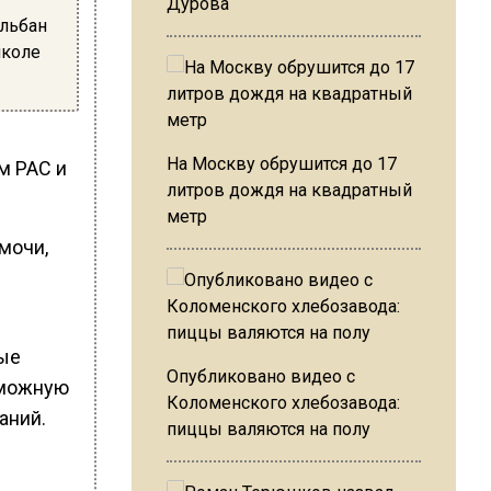
Дурова
Эльбан
школе
На Москву обрушится до 17
м РАС и
литров дождя на квадратный
метр
мочи,
ные
Опубликовано видео с
зможную
Коломенского хлебозавода:
аний.
пиццы валяются на полу