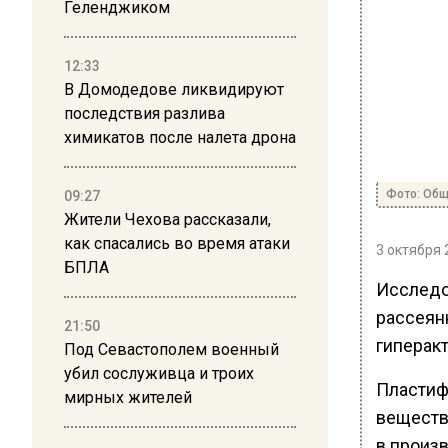
Геленджиком
12:33
В Домодедове ликвидируют
последствия разлива
химикатов после налета дрона
Фото: Общ
09:27
Жители Чехова рассказали,
как спасались во время атаки
3 октября 
БПЛА
Исследо
рассеян
21:50
гиперакт
Под Севастополем военный
убил сослуживца и троих
Пластиф
мирных жителей
веществ
в произ