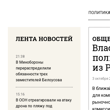
ПОЛИТИК
ЛЕНТА НОВОСТЕЙ
ОБЩЕ
Вла
пол
21:38
В Минобороны
из 
перераспределили
обязанности трех
3 октября 
заместителей Белоусова
В ближа
15:16
для ком
В ООН отреагировали на атаку
рыночно
дрона по пляжу под
комисси