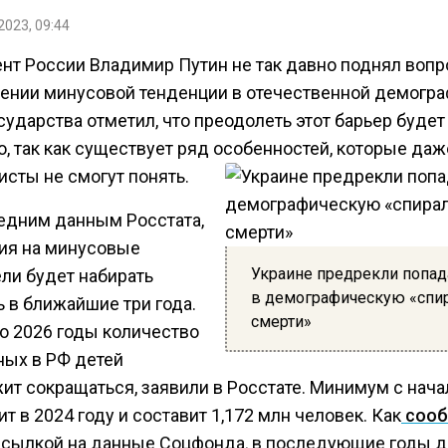
2023, 09:44
нт России Владимир Путин не так давно поднял вопр
ении минусовой тенденции в отечественной демогра
сударства отметил, что преодолеть этот барьер будет
, так как существует ряд особенностей, которые да
сты не смогут понять.
едним данным Росстата,
ия на минусовые
Украине предрекли попа
ли будет набирать
в демографическую «спи
 в ближайшие три года.
смерти»
по 2026 годы количество
ых в РФ детей
ит сокращаться, заявили в Росстате. Минимум с нача
ит в 2024 году и составит 1,172 млн человек. Как
соо
ссылкой на данные Соцфонда, в последующие годы 