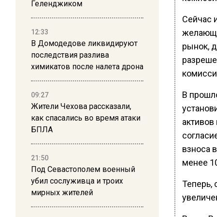
Геленджиком
Сейчас 
желающи
12:33
В Домодедове ликвидируют
рынок, 
последствия разлива
разреше
химикатов после налета дрона
комисси
В прошл
09:27
Жители Чехова рассказали,
установ
как спасались во время атаки
активов
БПЛА
согласие
взноса 
21:50
менее 1
Под Севастополем военный
убил сослуживца и троих
Теперь,
мирных жителей
увеличе