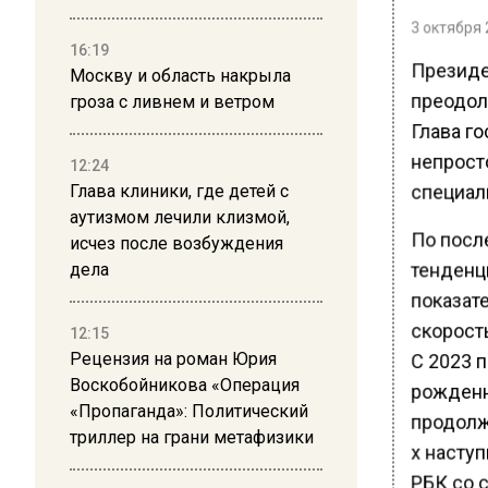
3 октября 
16:19
Президе
Москву и область накрыла
преодол
гроза с ливнем и ветром
Глава го
непросто
12:24
специали
Глава клиники, где детей с
аутизмом лечили клизмой,
По посл
исчез после возбуждения
тенденц
дела
показате
скорость
12:15
Рецензия на роман Юрия
С 2023 
Воскобойникова «Операция
рожденн
«Пропаганда»: Политический
продолж
триллер на грани метафизики
х наступ
РБК со 