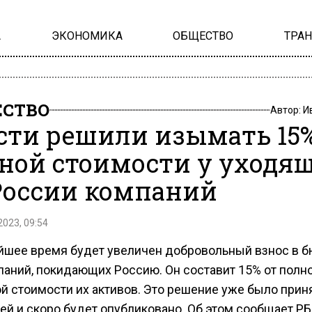
А
ЭКОНОМИКА
ОБЩЕСТВО
ТРА
СТВО
Автор:
И
сти решили изымать 15
ной стоимости у уходя
России компаний
2023, 09:54
йшее время будет увеличен добровольный взнос в 
паний, покидающих Россию. Он составит 15% от полн
й стоимости их активов. Это решение уже было прин
ей и скоро будет опубликовано. Об этом сообщает РБ