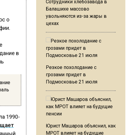
Сотрудники хлебозавода в
Балашихе массово
увольняются из-за жары в
ос о
цехах
фии.
же
Резкое похолодание с
грозами придет в
Подмосковье 21 июля
дание
раль
ла 1990-
бщает
Юрист Машаров объяснил, как
МРОТ влияет на будущие
данный