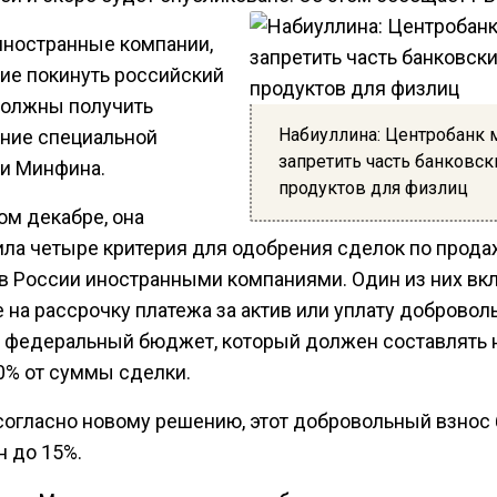
иностранные компании,
е покинуть российский
должны получить
Набиуллина: Центробанк
ние специальной
запретить часть банковск
и Минфина.
продуктов для физлиц
ом декабре, она
ила четыре критерия для одобрения сделок по прод
 в России иностранными компаниями. Один из них вк
 на рассрочку платежа за актив или уплату добровол
в федеральный бюджет, который должен составлять 
0% от суммы сделки.
 согласно новому решению, этот добровольный взнос
н до 15%.