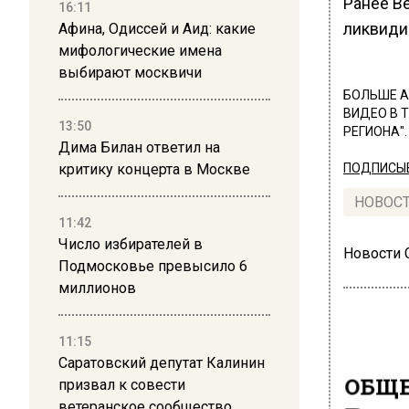
Ранее В
16:11
ликвиди
Афина, Одиссей и Аид: какие
мифологические имена
выбирают москвичи
БОЛЬШЕ А
ВИДЕО В 
13:50
РЕГИОНА".
Дима Билан ответил на
критику концерта в Москве
ПОДПИСЫВ
НОВОС
11:42
Число избирателей в
Новости
Подмосковье превысило 6
миллионов
11:15
Саратовский депутат Калинин
ОБЩЕ
призвал к совести
ветеранское сообщество