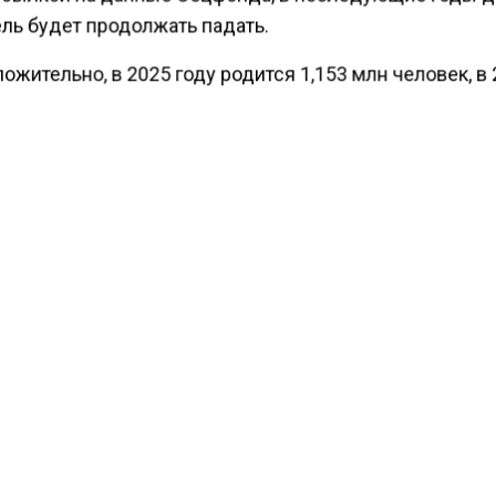
ль будет продолжать падать.
жительно, в 2025 году родится 1,153 млн человек, в
олько 1,143 млн человек. Только к концу этого периода
гают специалисты, показатель снизится до 0,9% с 5,
ственно.
ести Московского региона
сообщали
, что ученые из 
ешение проблемы «электронного нюха».
КТУАЛЬНЫХ НОВОСТЕЙ И ЭКСКЛЮЗИВНЫХ
ПОДПИ
ТЕЛЕГРАМ-КАНАЛЕ "ВЕСТИ МОСКОВСКОГО
АЙТЕСЬ НА МОСРЕГИОН:
ТИ
ДЗЕН
ТЕЛЕГРАМ