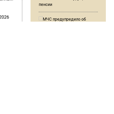
пенсии
 2026
,
8%
МЧС предупредило об
РФ
опасности купания при
перепаде температуры в 10
градусов
ШИСЬ!
В Подмосковье с 3 августа
повысят тарифы на платные