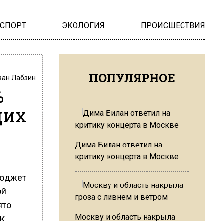
НСПОРТ
ЭКОЛОГИЯ
ПРОИСШЕСТВИЯ
ПОПУЛЯРНОЕ
ван Лабзин
%
щих
Дима Билан ответил на
критику концерта в Москве
бюджет
ой
ято
Москву и область накрыла
К.