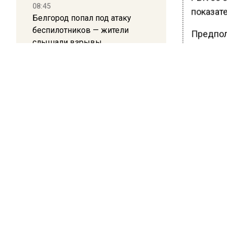
08:45
показате
Белгород попал под атаку
беспилотников — жители
Предполо
слышали взрывы
году — т
предпола
21:13
соответ
Подмосковные врачи спасли
младенца весом 650 граммов
Ранее В
нашли р
16:58
В Москве 2 августа ограничат
движение на Ильинке из-за
БОЛЬШЕ А
ВИДЕО В 
праздника
РЕГИОНА".
ПОДПИСЫВ
13:30
Путин указал Воробьеву на
НОВОС
большие долги Московской