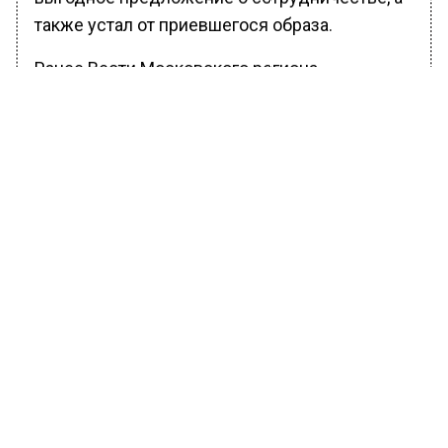
также устал от приевшегося образа.
Ранее Вести Московского региона
сообщали
, что Клава Кока ответила
хейтерам, которые раскритиковали
Александра Поверина.
БОЛЬШЕ АКТУАЛЬНЫХ НОВОСТЕЙ И ЭКСКЛЮЗИВНЫХ
ВИДЕО В ТЕЛЕГРАМ-КАНАЛЕ "ВЕСТИ МОСКОВСКОГО
РЕГИОНА".
ПОДПИШИСЬ!
ПОДПИСЫВАЙТЕСЬ НА МОСРЕГИОН:
НОВОСТИ
ДЗЕН
ТЕЛЕГРАМ