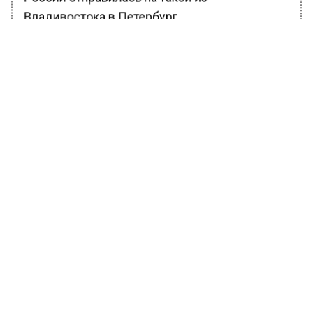
Владивостока в Петербург.
БОЛЬШЕ АКТУАЛЬНЫХ НОВОСТЕЙ И ЭКСКЛЮЗИВНЫХ
ВИДЕО В ТЕЛЕГРАМ-КАНАЛЕ "ВЕСТИ МОСКОВСКОГО
РЕГИОНА".
ПОДПИШИСЬ!
ПОДПИСЫВАЙТЕСЬ НА МОСРЕГИОН:
НОВОСТИ
ДЗЕН
ТЕЛЕГРАМ
Новости СМИ2
ОБЩЕСТВО
Автор:
Иван Лабзин