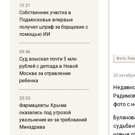
13:21
Собственник участка в
Подмосковье впервые
получил штраф за борщевик с
помощью ИИ
09:46
Суд взыскал почти 5 млн
Фото: free
рублей с детсада в Новой
Москве за отравление
20 октября
ребенка
Недавно
Радимов
20:30
фото с 
Фармацевты Крыма
оказались под угрозой
Буланов
увольнения из-за требований
судьба»
Минздрава
новые о