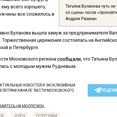
Татьяна Буланова чуть не
 ему всего хорошего,
со сцены после «проклят
мужчины все сложилось в
Андрея Разина»
давно Буланова вышла замуж за предпринимателя Ва
. Торжественная церемония состоялась на Английск
ной в Петербурге.
ести Московского региона
сообщали,
что Татьяна Бу
лась с молодым мужем Рудневым.
КТУАЛЬНЫХ НОВОСТЕЙ И ЭКСКЛЮЗИВНЫХ
ПОДПИ
ТЕЛЕГРАМ-КАНАЛЕ "ВЕСТИ МОСКОВСКОГО
АЙТЕСЬ НА МОСРЕГИОН:
ТИ
ДЗЕН
ТЕЛЕГРАМ