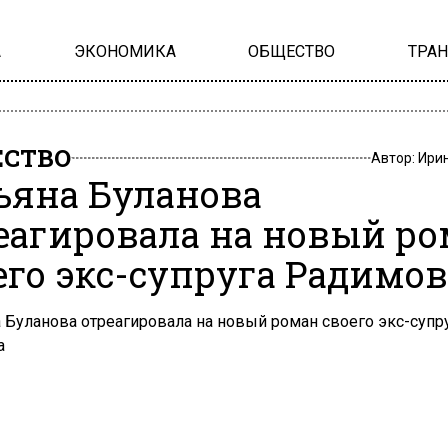
А
ЭКОНОМИКА
ОБЩЕСТВО
ТРА
СТВО
Автор:
Ири
ьяна Буланова
еагировала на новый р
его экс-супруга Радимов