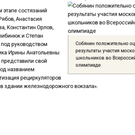
м этапе состязаний
Рябов, Анастасия
а, Константин Орлов,
рибинюк и Степан
Собянин положительно о
 под руководством
результаты участия моск
ика Ирины Анатольевны
школьников во Всеросси
 представили свой
олимпиаде
под названием
тизация рециркуляторов
 в здании железнодорожного вокзала».
в с выходом в финал поздравил глава Чехова
Григор
нов.
У себя в telegram-канале градоначальник пожела
 удачи: