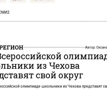
 СМИ2
РЕГИОН
Автор:
Оксан
Всероссийской олимпиа
льники из Чехова
дставят свой округ