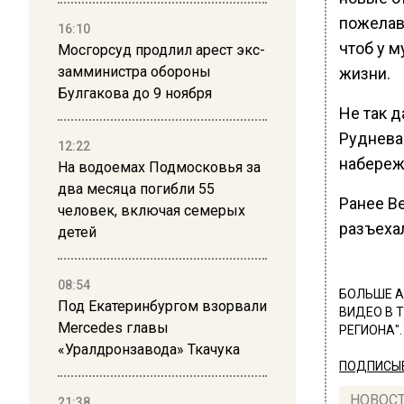
пожелав
16:10
чтоб у 
Мосгорсуд продлил арест экс-
замминистра обороны
жизни.
Булгакова до 9 ноября
Не так 
Руднева
12:22
набереж
На водоемах Подмосковья за
два месяца погибли 55
Ранее В
человек, включая семерых
разъеха
детей
08:54
БОЛЬШЕ А
Под Екатеринбургом взорвали
ВИДЕО В 
Mercedes главы
РЕГИОНА".
«Уралдронзавода» Ткачука
ПОДПИСЫВ
НОВОС
21:38