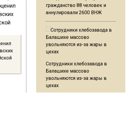
гражданство 88 человек и
аннулировали 2600 ВНЖ
ценил
овских
йской
Сотрудники хлебозавода в
Балашихе массово
увольняются из-за жары в
цехах
ий
л
Резкое похолодание с