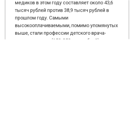
медиков в этом году составляет около 43,6
тысяч рублей против 38,9 тысяч рублей в
прошлом году. Самыми
высокооплачиваемыми, помимо упомянутых
выше, стали профессии детского врача-
отоларинголога (150-350 тыс рублей),
главврача-невролога (200-250 тыс рублей),
косметолога-дерматовенеролога (150-250
тыс рублей).
Ранее Вести Московского региона
сообщали,
что врач Эсауленко
предупредила о тройной эпидемии вирусов
в текущем сезоне.
БОЛЬШЕ АКТУАЛЬНЫХ НОВОСТЕЙ И ЭКСКЛЮЗИВНЫХ