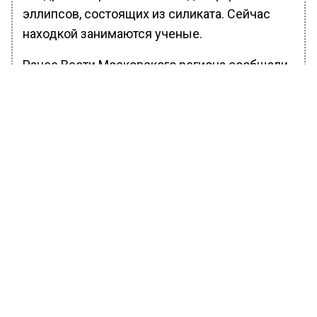
эллипсов, состоящих из силиката. Сейчас
находкой занимаются ученые.
Ранее Вести Московского региона сообщали,
что мэр Москвы Сергей Собянин
озвучил
амбициозные планы в сфере
здравоохранения.
БОЛЬШЕ АКТУАЛЬНЫХ НОВОСТЕЙ И ЭКСКЛЮЗИВНЫХ
ВИДЕО В ТЕЛЕГРАМ-КАНАЛЕ "ВЕСТИ МОСКОВСКОГО
РЕГИОНА".
ПОДПИШИСЬ!
ПОДПИСЫВАЙТЕСЬ НА МОСРЕГИОН:
НОВОСТИ
ДЗЕН
ТЕЛЕГРАМ