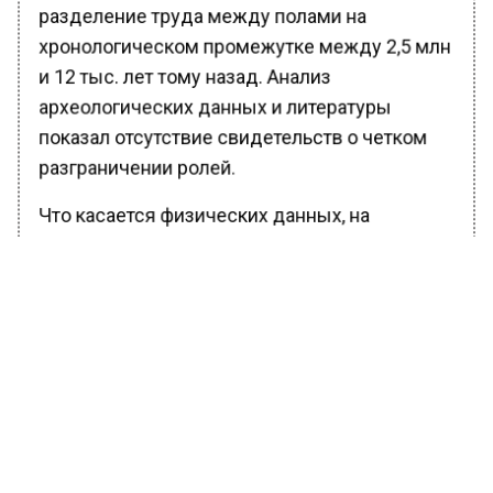
разделение труда между полами на
хронологическом промежутке между 2,5 млн
и 12 тыс. лет тому назад. Анализ
археологических данных и литературы
показал отсутствие свидетельств о четком
разграничении ролей.
Что касается физических данных, на
основании которых ранее считалось, что
физическая слабость не позволяла
женщинам охотиться, они полагают, что
критически важной могла быть иная
физиологическая особенность: женщины
показывают большую выносливость в беге
на длительные дистанции, что позволяло им
успешнее гнаться за добычей. Повышенная
выносливость обусловлена эстрогеном,