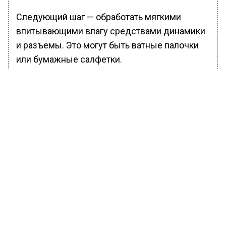
Следующий шаг — обработать мягкими
впитывающими влагу средствами динамики
и разъемы. Это могут быть ватные палочки
или бумажные салфетки.
Эксперт напомнила, что нельзя оставлять
телефон на солнце или сушить смартфон с
помощью фена для волос. Горячая струя
может расплавить некоторые детали,
объяснила Голицына, а также повредить
пиксели на дисплее или матрицы камеры.
В заключение эксперт рекомендовала
оставить на сутки выключенным смартфон в
теплом помещении.
Ранее Вести Московского региона