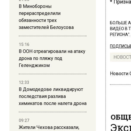
* Призн
В Минобороны
перераспределили
обязанности трех
БОЛЬШЕ А
заместителей Белоусова
ВИДЕО В 
РЕГИОНА".
15:16
ПОДПИСЫВ
В ООН отреагировали на атаку
НОВОС
дрона по пляжу под
Геленджиком
Новости
12:33
В Домодедове ликвидируют
последствия разлива
химикатов после налета дрона
ОБЩЕ
09:27
Экс
Жители Чехова рассказали,