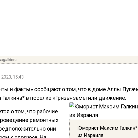
xgalkinru
 2023, 15:43
нты и факты» сообщают о том, что в доме Аллы Пугач
 Галкина* в поселке «Грязь» заметили движение.
ся о том, что рабочие
проведение ремонтных
Юморист Максим Галкин*
Предположительно они
из Израиля
дом к продаже. На