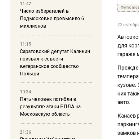
11:42
Фото: mos
Число избирателей в
Подмосковье превысило 6
22 октября
миллионов
Автоэкс
11:15
для корп
Саратовский депутат Калинин
гараже 
призвал к совести
ветеранское сообщество
Прежде 
Польши
темпера
кузове. 
10:34
них так
Пять человек погибли в
авто.
результате атаки БПЛА на
Московскую область
Канаев 
паркинга
21:36
замков и