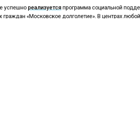
е успешно
реализуется
программа социальной подд
 граждан «Московское долголетие». В центрах любо
 гражданин может найти занятие по вкусу.
КТУАЛЬНЫХ НОВОСТЕЙ И ЭКСКЛЮЗИВНЫХ
ПОДПИ
ТЕЛЕГРАМ-КАНАЛЕ "ВЕСТИ МОСКОВСКОГО
АЙТЕСЬ НА МОСРЕГИОН:
ТИ
ДЗЕН
ТЕЛЕГРАМ
 СМИ2