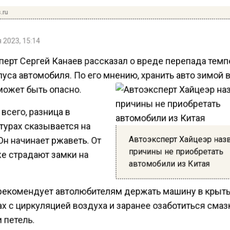
.ru
 2023, 15:14
перт Сергей Канаев рассказал о вреде перепада тем
уса автомобиля. По его мнению, хранить авто зимой 
может быть опасно.
всего, разница в
турах сказывается на
Автоэксперт Хайцеэр наз
Он начинает ржаветь. От
причины не приобретать
же страдают замки на
автомобили из Китая
рекомендует автолюбителям держать машину в крыт
х с циркуляцией воздуха и заранее озаботиться сма
 петель.