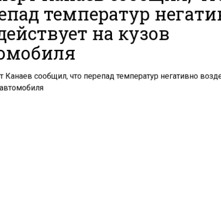
епад температур негати
действует на кузов
омобиля