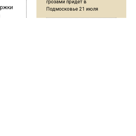
грозами придет в
ержки
Подмосковье 21 июля
й
ШИСЬ!
Юрист Машаров объяснил, как
МРОТ влияет на будущие
пенсии
МЧС предупредило об
опасности купания при
перепаде температуры в 10