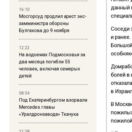
данный 
16:10
специал
Мосгорсуд продлил арест экс-
замминистра обороны
Соседи 
Булгакова до 9 ноября
и ранее.
Большой 
12:22
особняке
На водоемах Подмосковья за
два месяца погибли 55
Домрабо
человек, включая семерых
болей в
детей
отказала
в Израил
08:54
Под Екатеринбургом взорвали
В Москв
Mercedes главы
пожилых
«Уралдронзавода» Ткачука
пожилой
21:38