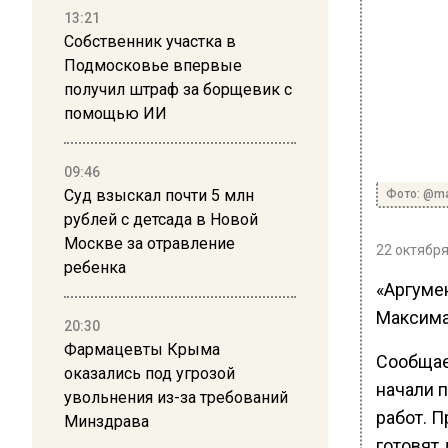
13:21
Собственник участка в
Подмосковье впервые
получил штраф за борщевик с
помощью ИИ
09:46
Суд взыскал почти 5 млн
Фото: @ma
рублей с детсада в Новой
Москве за отравление
22 октября
ребенка
«Аргуме
Максима
20:30
Фармацевты Крыма
Сообщает
оказались под угрозой
начали 
увольнения из-за требований
работ. 
Минздрава
готовят 