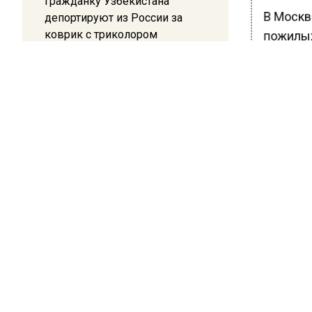
Гражданку Узбекистана
В Москв
депортируют из России за
коврик с триколором
пожилых
пожилой
20:17
Жители Архипо-Осиповки
рассказали об обстановке во
БОЛЬШЕ А
ВИДЕО В 
время атаки БПЛА в
РЕГИОНА".
Геленджике
ПОДПИСЫВ
НОВОС
Новости