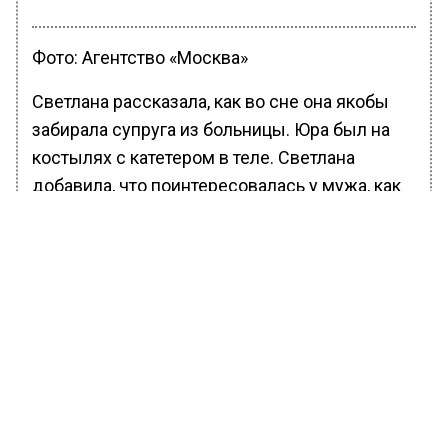
Фото: Агентство «Москва»
Светлана рассказала, как во сне она якобы
забирала супруга из больницы. Юра был на
костылях с катетером в теле. Светлана
добавила, что поинтересовалась у мужа, как
он собрался выступать в таком состоянии, на
что он ответил, что останется дома:
А он, я дома останусь, а вы там
за меня зажгите!
Некоторые поклонники отметили, что во
время концерта незримо чувствовалось