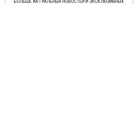
БОЛЬШЕ АКТУАЛЬНЫХ НОВОСТЕЙ И ЭКСКЛЮЗИВНЫХ
ВИДЕО В ТЕЛЕГРАМ-КАНАЛЕ "ВЕСТИ МОСКОВСКОГО
РЕГИОНА".
ПОДПИШИСЬ!
ПОДПИСЫВАЙТЕСЬ НА МОСРЕГИОН:
НОВОСТИ
ДЗЕН
ТЕЛЕГРАМ
Новости СМИ2
ОБЩЕСТВО
Автор:
Анфиса Слепцова
Бизнесмена из Тюмени Хусаинова
удивили цены в столовой Госдумы