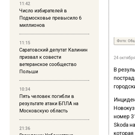
11:42
Число избирателей в
Подмосковье превысило 6
миллионов
Фото: Общ
11:15
Саратовский депутат Калинин
призвал к совести
24 октября
ветеранское сообщество
В резул
Польши
пострад
городск
10:34
Пять человек погибли в
Инциден
результате атаки БПЛА на
Новокуз
Московскую область
номер 3
Skoda н
21:36
которая