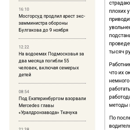
страдают
16:10
плохих у
Мосгорсуд продлил арест экс-
приводи
замминистра обороны
увольне
Булгакова до 9 ноября
подстан
проведе
12:22
тысяч р
На водоемах Подмосковья за
два месяца погибли 55
Работник
человек, включая семерых
что их о
детей
немного
работать
08:54
работод
Под Екатеринбургом взорвали
методы 
Mercedes главы
«Уралдронзавода» Ткачука
По посл
водителя
21:38