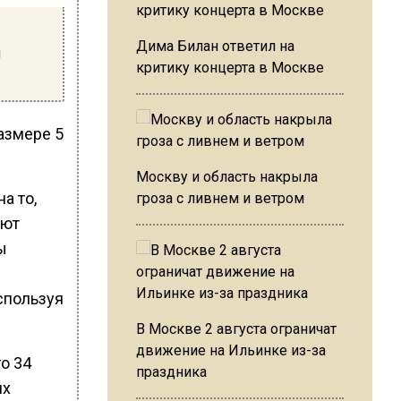
Дима Билан ответил на
й
критику концерта в Москве
азмере 5
Москву и область накрыла
а то,
гроза с ливнем и ветром
ают
ы
спользуя
В Москве 2 августа ограничат
движение на Ильинке из-за
о 34
праздника
их