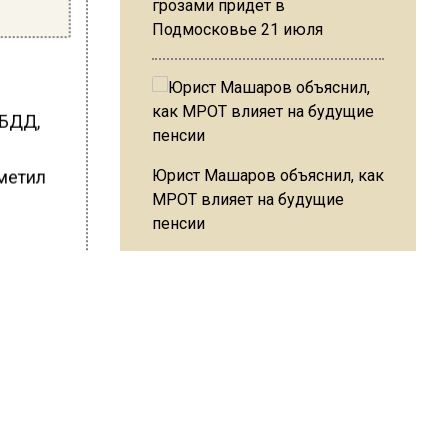
грозами придет в
Подмосковье 21 июля
ИБДД,
Юрист Машаров объяснил, как
аметил
МРОТ влияет на будущие
пенсии
 коляске
МЧС предупредило об
ку.
опасности купания при
перепаде температуры в 10