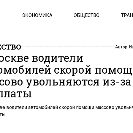
А
ЭКОНОМИКА
ОБЩЕСТВО
ТРА
СТВО
Автор:
И
оскве водители
омобилей скорой помо
сово увольняются из-за
платы