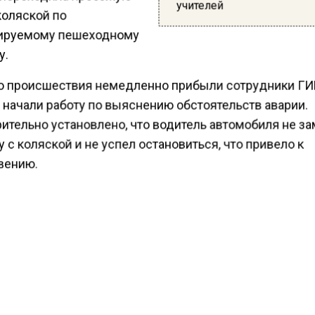
учителей
коляской по
ируемому пешеходному
у.
о происшествия немедленно прибыли сотрудники Г
 начали работу по выяснению обстоятельств аварии.
ительно установлено, что водитель автомобиля не з
с коляской и не успел остановиться, что привело к
вению.
ьтате этого происшествия пострадал находившийся в
, который был немедленно доставлен в медицинское
ние для оказания необходимой помощи.
ести Московского региона
сообщали
, что спасатели
овья освободили застрявшую головой в стуле девоч