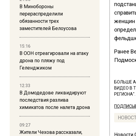
подстанц
В Минобороны
справит
перераспределили
женщин 
обязанности трех
заместителей Белоусова
определ
фельдше
15:16
Ранее В
В ООН отреагировали на атаку
Подмоск
дрона по пляжу под
Геленджиком
БОЛЬШЕ А
12:33
ВИДЕО В 
В Домодедове ликвидируют
РЕГИОНА".
последствия разлива
ПОДПИСЫВ
химикатов после налета дрона
НОВОС
09:27
Жители Чехова рассказали,
Новости