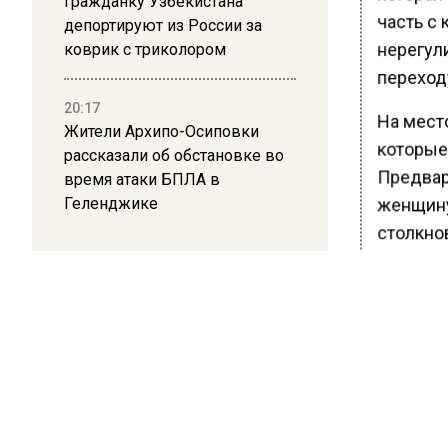
Гражданку Узбекистана
часть с 
депортируют из России за
нерегул
коврик с триколором
переход
20:17
На мест
Жители Архипо-Осиповки
которые
рассказали об обстановке во
Предвар
время атаки БПЛА в
Геленджике
женщину 
столкно
В резул
ребенок
учрежде
Ранее В
Подмоск