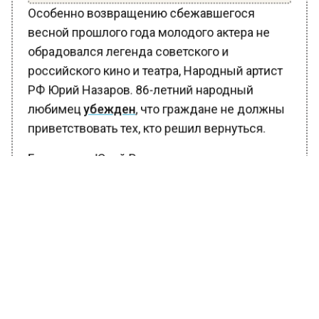
Особенно возвращению сбежавшегося
весной прошлого года молодого актера не
обрадовался легенда советского и
российского кино и театра, Народный артист
РФ Юрий Назаров. 86-летний народный
любимец
убежден
, что граждане не должны
приветствовать тех, кто решил вернуться.
Более того, Юрий Владимирович призвал
лишить заработка Бурковского:
Не надо ему давать
зарабатывать здесь деньги.
Пускай он трудится за
границей. Мы что, нелюди и не
имеем совести, гордости и