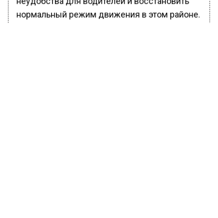
неудобства для водителей и восстановить
нормальный режим движения в этом районе.
Ранее Вести Московского
региона
сообщали
, что
правоохранительными органами задержан
поджигатель машин на Профсоюзной улице.
БОЛЬШЕ АКТУАЛЬНЫХ НОВОСТЕЙ И ЭКСКЛЮЗИВНЫХ
ВИДЕО В ТЕЛЕГРАМ-КАНАЛЕ "ВЕСТИ МОСКОВСКОГО
РЕГИОНА".
ПОДПИШИСЬ!
ПОДПИСЫВАЙТЕСЬ НА МОСРЕГИОН:
НОВОСТИ
ДЗЕН
ТЕЛЕГРАМ