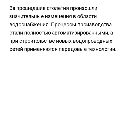
За прошедшие столетия произошли
значительные изменения в области
водоснабжения. Процессы производства
стали полностью автоматизированными, а
при строительстве новых водопроводных
сетей применяются передовые технологии.
Современные материалы и инженерные
решения позволяют обеспечить более
эффективное и надежное водоснабжение
для города.
В Москве также существует уникальный
Музей воды, где насчитывается около 400
экспонатов. Этот музей уже более 30 лет
является популярным местом, где люди
могут узнать о работе столичной системы