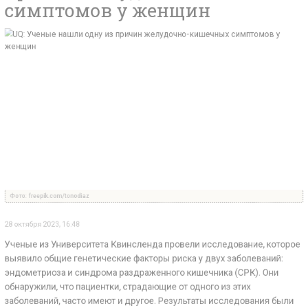
pik.com/tonodiaz
 2023, 16:48
из Университета Квинсленда провели исследование, 
 общие генетические факторы риска у двух заболева
риоза и синдрома раздраженного кишечника (СРК). 
или, что пациентки, страдающие от одного из этих
аний, часто имеют и другое. Результаты исследовани
ваны в журнале Cell Reports Medicine.
риоз — это состояние,