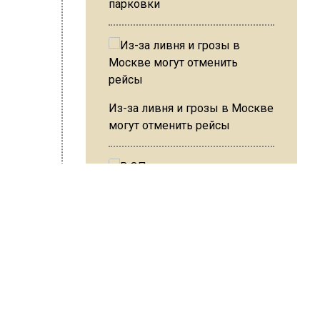
парковки
е
Из-за ливня и грозы в Москве
могут отменить рейсы
ме того,
ой
.
В ОП предложили ввести
рачам
допвыплату для россиян
после 70 лет
елить
ьному
н и не