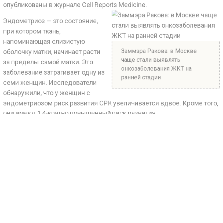
ром ткань,
нающая слизистую
Заммэра Ракова: в Москв
 матки, начинает расти
чаще стали выявлять
елы самой матки. Это
онкозаболевания ЖКТ на
ание затрагивает одну из
ранней стадии
нщин. Исследователи
или, что у женщин с
риозом риск развития СРК увеличивается вдвое. Кро
ют 1,4-кратно повышенный риск развития
зофагеальной рефлюксной болезни (ГЭРБ), при котор
мое желудка периодически возвращается в пищевод
тметить, что эти результаты исследования помогут в
онять источник боли и связанные с ним желудочно-
е симптомы. Часто пациентам бывает сложно опред
 болевых ощущений, что может привести к неправил
у и задержке в лечении. Эндометриоз, если не выявле