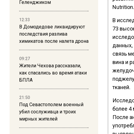
Геленджиком
Nutrition
В иссле
12:33
В Домодедове ликвидируют
73 высо
последствия разлива
исследо
химикатов после налета дрона
данных,
связь м
09:27
вина и 
Жители Чехова рассказали,
желудочн
как спасались во время атаки
поджелу
БПЛА
тканей.
21:50
Исследо
Под Севастополем военный
более 4
убил сослуживца и троих
После а
мирных жителей
употребл
выявлен