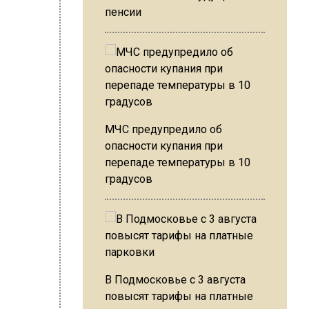
пенсии
МЧС предупредило об
опасности купания при
перепаде температуры в 10
которое
градусов
ний:
Они
я были
В Подмосковье с 3 августа
повысят тарифы на платные