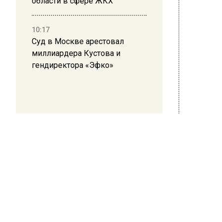
области в сфере ЖКХ
при кото
напоми
10:17
оболочку
Суд в Москве арестовал
за пред
миллиардера Кустова и
заболев
гендиректора «Эфко»
семи же
обнаруж
эндомет
они име
гастроэ
содержи
Важно о
лучше п
кишечны
причину
диагноз