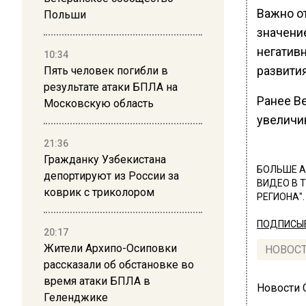
Важно о
Польши
значени
негатив
10:34
развития
Пять человек погибли в
результате атаки БПЛА на
Ранее В
Московскую область
увеличи
21:36
Гражданку Узбекистана
БОЛЬШЕ А
депортируют из России за
ВИДЕО В 
коврик с триколором
РЕГИОНА".
ПОДПИСЫВ
20:17
Жители Архипо-Осиповки
НОВОС
рассказали об обстановке во
время атаки БПЛА в
Новости
Геленджике