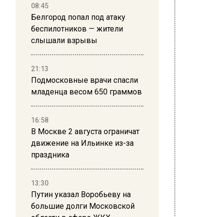
08:45
Белгород попал под атаку
беспилотников — жители
слышали взрывы
21:13
Фото: free
Подмосковные врачи спасли
младенца весом 650 граммов
28 октября
Ученые 
16:58
В Москве 2 августа ограничат
выявило
движение на Ильинке из-за
эндомет
праздника
обнаруж
заболев
13:30
опублико
Путин указал Воробьеву на
большие долги Московской
Эндомет