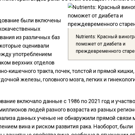
.
дование были включены
кокачественных
Nutrients: Красный виног
вания из различных баз
поможет от диабета и
 которые оценивали
преждевременного старе
ежду употреблением
раком верхних отделов
о-кишечного тракта, почек, толстой и прямой кишки,
дочной железы, головного мозга, легких и гинеколог
вание включало данные с 1986 по 2021 год и участв
 миллионов людей разного возраста из разных регион
нализа данных ученые не обнаружили прямой связи
ением вина и риском развития рака. Наоборот, были
ы защитные свойства вина, особенно в отношении о