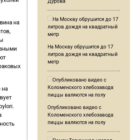
Дурова
вина на
тов,
ны
На Москву обрушится до 17
ивными
литров дождя на квадратный
ют
метр
 раковых
 на
твует
lori.
Опубликовано видео с
а
Коломенского хлебозавода:
пиццы валяются на полу
тность