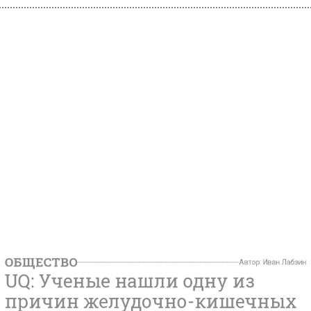
ЕСТВО
Автор:
И
 Ученые нашли одну из
чин желудочно-кишеч
птомов у женщин