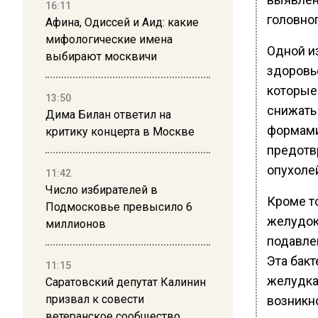
16:11
головног
Афина, Одиссей и Аид: какие
мифологические имена
Одной и
выбирают москвичи
здоровь
которые
13:50
снижать
Дима Билан ответил на
формами
критику концерта в Москве
предотв
опухоле
11:42
Число избирателей в
Кроме т
Подмосковье превысило 6
желудок
миллионов
подавлен
Эта бак
11:15
желудка
Саратовский депутат Калинин
призвал к совести
возникно
ветеранское сообщество