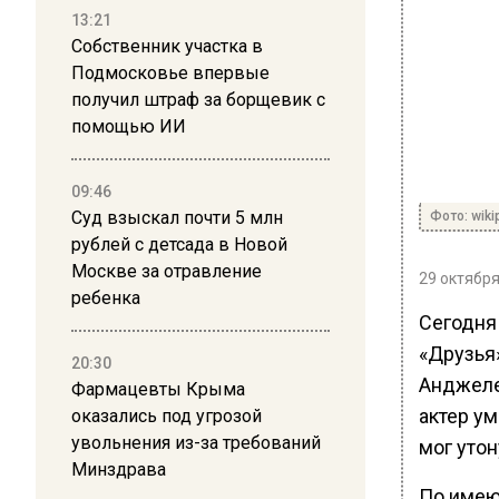
13:21
Собственник участка в
Подмосковье впервые
получил штраф за борщевик с
помощью ИИ
09:46
Суд взыскал почти 5 млн
Фото: wiki
рублей с детсада в Новой
Москве за отравление
29 октября
ребенка
Сегодня
«Друзья
20:30
Анджеле
Фармацевты Крыма
актер ум
оказались под угрозой
увольнения из-за требований
мог утон
Минздрава
По имею