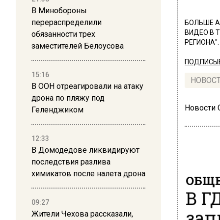
В Минобороны
перераспределили
БОЛЬШЕ А
ВИДЕО В 
обязанности трех
РЕГИОНА".
заместителей Белоусова
ПОДПИСЫВ
15:16
НОВОС
В ООН отреагировали на атаку
дрона по пляжу под
Новости
Геленджиком
12:33
В Домодедове ликвидируют
последствия разлива
химикатов после налета дрона
ОБЩЕ
В Г
09:27
зап
Жители Чехова рассказали,