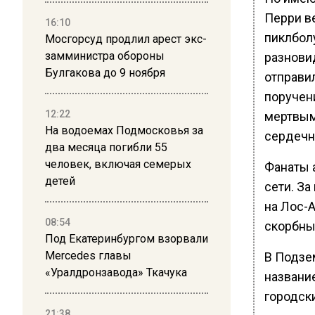
Перри в
16:10
пиклбол
Мосгорсуд продлил арест экс-
замминистра обороны
разнови
Булгакова до 9 ноября
отправил
поручен
12:22
мертвым
На водоемах Подмосковья за
сердечн
два месяца погибли 55
человек, включая семерых
Фанаты 
детей
сети. З
на Лос-
08:54
скорбны
Под Екатеринбургом взорвали
Mercedes главы
В Подзе
«Уралдронзавода» Ткачука
названи
городск
21:38