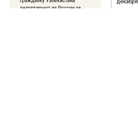
Гражданку Узбекистана
декабря
депортируют из России за
Кроме то
коврик с триколором
процент
20:17
В Подзе
Жители Архипо-Осиповки
названи
рассказали об обстановке во
городск
время атаки БПЛА в
Геленджике
БОЛЬШЕ А
ВИДЕО В 
РЕГИОНА".
ПОДПИСЫВ
НОВОС
Новости