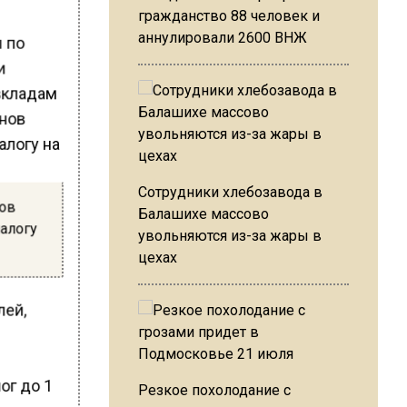
гражданство 88 человек и
аннулировали 2600 ВНЖ
ы по
и
 вкладам
Сотрудники хлебозавода в
нов
Балашихе массово
налогу
увольняются из-за жары в
цехах
лей,
ог до 1
Резкое похолодание с