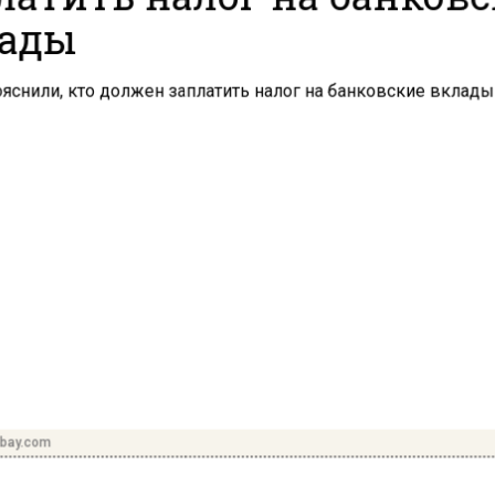
ады
abay.com