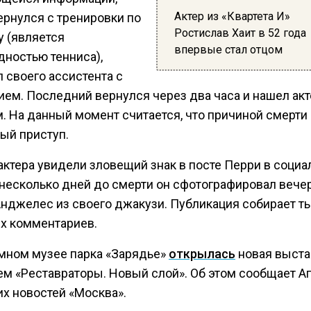
Актер из «Квартета И»
ернулся с тренировки по
Ростислав Хаит в 52 года
у (является
впервые стал отцом
дностью тенниса),
 своего ассистента с
ием. Последний вернулся через два часа и нашел акт
. На данный момент считается, что причиной смерти 
ый приступ.
актера увидели зловещий знак в посте Перри в социа
а несколько дней до смерти он сфотографировал вече
Анджелес из своего джакузи. Публикация собирает т
х комментариев.
мном музее парка «Зарядье»
открылась
новая выста
ем «Реставраторы. Новый слой». Об этом сообщает А
их новостей «Москва».