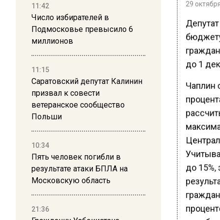
29 октября
11:42
Число избирателей в
Депутат
Подмосковье превысило 6
бюджету 
миллионов
граждан,
до 1 дек
11:15
Саратовский депутат Калинин
Чаплин 
призвал к совести
процента
ветеранское сообщество
рассчит
Польши
максима
Централ
10:34
Учитывая
Пять человек погибли в
до 15%, 
результате атаки БПЛА на
Московскую область
результа
граждане
процент
21:36