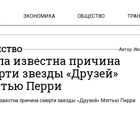
А
ЭКОНОМИКА
ОБЩЕСТВО
ТРА
СТВО
Автор:
Ив
ла известна причина
рти звезды «Друзей»
тью Перри