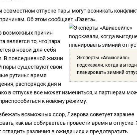
м совместном отпуске пары могут возникать конфлик
причинам. Об этом сообщает «Газета».
з возможных причин
а является то, что пара
ется в новой для себя
Эксперты «Авиасейлс»
и. В повседневной жизни
подсказали, когда выгод
й пары существуют свои
планировать зимний отпу
ые рутины: время
ения, распорядок дня и
ако в отпуске все может измениться, и партнерам мо
приспособиться к новому режиму.
збежать возможных ссор, Лаврова советует заранее
вать, как вы собираетесь провести время в отпуске.
 сгладить различия в ожиданиях и предотвратить