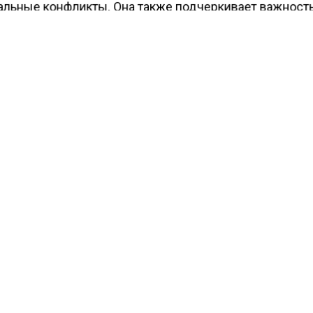
альные конфликты. Она также подчеркивает важност
ния компромисса между партнерами, особенно если 
предпочтения относительно отдыха. Например, один
ься к полноценному отдыху и высыпанию, а другой —
му отдыху и поиску новых впечатлений. Обсуждение 
вание этих предпочтений перед отпуском поможет о
ам чувствовать себя комфортно.
возможная причина конфликтов в отпуске — это чрез
вность общения. В повседневной жизни у пары може
ланс между временем, проведенным вместе, и
уальным временем. Однако в отпуске партнеры про
ремени вместе, и это может привести к перегрузке и
тку личного пространства. Поэтому важно находить б
ть потребности каждого партнера.
ести Московского региона
сообщали
, что 62% гражда