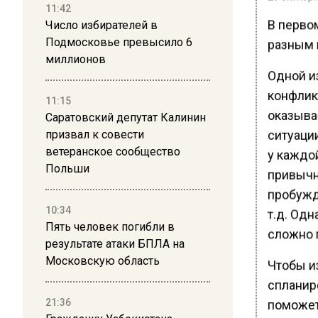
11:42
В перво
Число избирателей в
Подмосковье превысило 6
разным 
миллионов
Одной и
конфликт
11:15
оказыва
Саратовский депутат Калинин
ситуаци
призвал к совести
ветеранское сообщество
у каждо
Польши
привычн
пробужд
10:34
т.д. Одн
Пять человек погибли в
сложно 
результате атаки БПЛА на
Московскую область
Чтобы и
спланиро
21:36
поможет