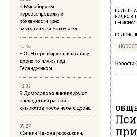
В Минобороны
БОЛЬШЕ А
перераспределили
ВИДЕО В 
обязанности трех
РЕГИОНА".
заместителей Белоусова
ПОДПИСЫВ
НОВОС
15:16
В ООН отреагировали на атаку
дрона по пляжу под
Новости
Геленджиком
12:33
В Домодедове ликвидируют
последствия разлива
ОБЩЕ
химикатов после налета дрона
Пси
при
09:27
Жители Чехова рассказали,