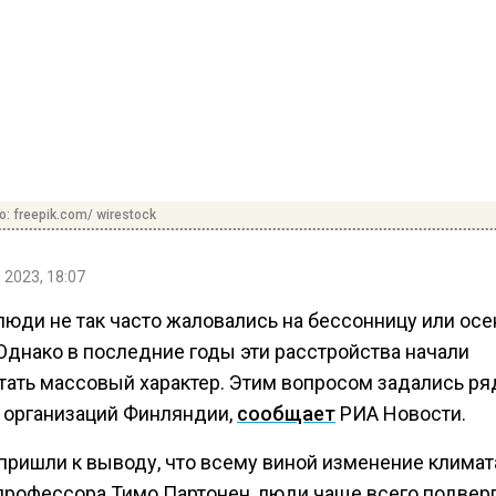
: freepik.com/ wirestock
 2023, 18:07
люди не так часто жаловались на бессонницу или ос
 Однако в последние годы эти расстройства начали
тать массовый характер. Этим вопросом задались ря
 организаций Финляндии,
сообщает
РИА Новости.
пришли к выводу, что всему виной изменение климат
профессора Тимо Партонен, люди чаще всего подвер