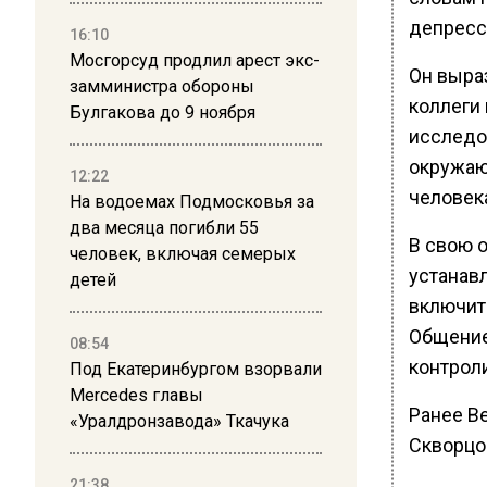
депресс
16:10
Мосгорсуд продлил арест экс-
Он выра
замминистра обороны
коллеги
Булгакова до 9 ноября
исследо
окружаю
12:22
человек
На водоемах Подмосковья за
два месяца погибли 55
В свою 
человек, включая семерых
устанав
детей
включит
Общение
08:54
контроли
Под Екатеринбургом взорвали
Mercedes главы
Ранее В
«Уралдронзавода» Ткачука
Скворцов
21:38