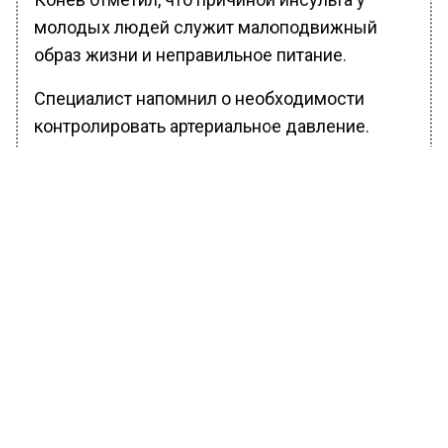
молодых людей служит малоподвижный
образ жизни и неправильное питание.
Специалист напомнил о необходимости
контролировать артериальное давление.
Нередко встречается ситуация, при которой
молодые люди предпочитают снимать
тяжелые состояния за счет анальгетиков,
тогда как дискомфорт может быть связан с
повышенным артериальным давлением.
Последнее является предвестником
инсульта. Большинство переживших инсульт
страдают от гипертонии.
В Подземном музее парка «Зарядье»
открылась
новая выставка под названием