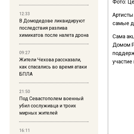
Фото: Ц
12:33
Артисты
В Домодедове ликвидируют
самые д
последствия разлива
химикатов после налета дрона
Сама ак
Домом Р
поддерж
09:27
Жители Чехова рассказали,
участие
как спасались во время атаки
БПЛА
21:50
Под Севастополем военный
убил сослуживца и троих
мирных жителей
16:11