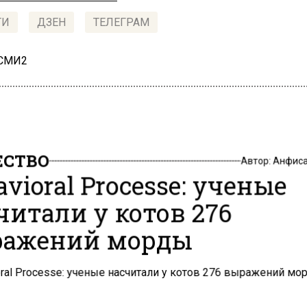
ТИ
ДЗЕН
ТЕЛЕГРАМ
 СМИ2
СТВО
Автор:
Анфиса
avioral Processe: ученые
читали у котов 276
ажений морды