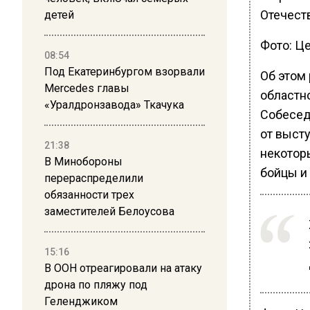
Отечест
детей
Фото: Ц
08:54
Под Екатеринбургом взорвали
Об этом
Mercedes главы
областн
«Уралдронзавода» Ткачука
Собесед
от выст
21:38
некотор
В Минобороны
бойцы и
перераспределили
обязанности трех
заместителей Белоусова
15:16
В ООН отреагировали на атаку
дрона по пляжу под
Геленджиком