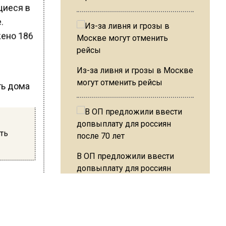
щиеся в
.
жено 186
Из-за ливня и грозы в Москве
могут отменить рейсы
ть
В ОП предложили ввести
допвыплату для россиян
после 70 лет
х
, если