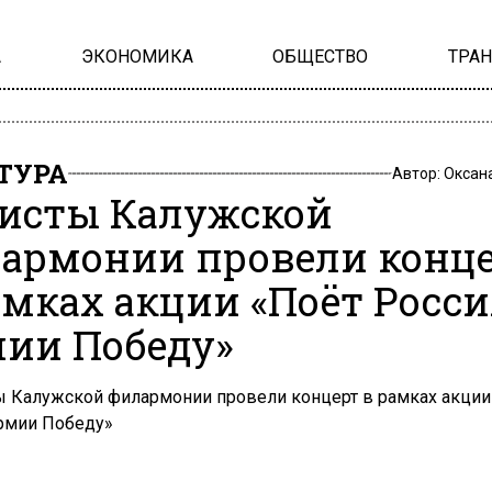
А
ЭКОНОМИКА
ОБЩЕСТВО
ТРА
ТУРА
Автор:
Оксан
исты Калужской
армонии провели конц
амках акции «Поёт Росс
ии Победу»