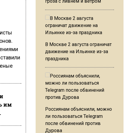
гроза с ливнем и ветром
листы
онов.
В Москве 2 августа ограничат
лениями
движение на Ильинке из-за
дставили
праздника
неные
и
ь им
Россиянам объяснили, можно
.
ли пользоваться Telegram
после обвинений против
Дурова