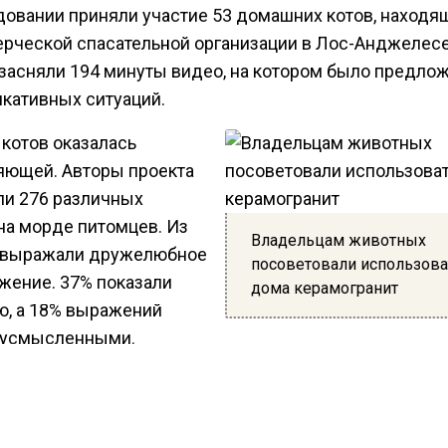
довании приняли участие 53 домашних котов, находя
рческой спасательной организации в Лос-Анджелесе
засняли 194 минуты видео, на котором было предло
кативных ситуаций.
 котов оказалась
яющей. Авторы проекта
ли 276 различных
на морде питомцев. Из
Владельцам животных
 выражали дружелюбное
посоветовали использова
жение. 37% показали
дома керамогранит
ю, а 18% выражений
вусмысленными.
м коты использовали около четырех из 26 уникальны
й мышц. Они вытягивали уголки губ, облизывали нос,
али глаза, поджимали усы и прочее. Ученые заметили