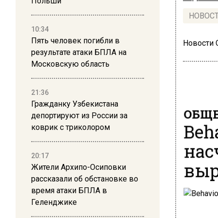
Польши
НОВОС
10:34
Пять человек погибли в
Новости
результате атаки БПЛА на
Московскую область
21:36
Гражданку Узбекистана
ОБЩЕ
депортируют из России за
Beh
коврик с триколором
нас
20:17
выр
Жители Архипо-Осиповки
рассказали об обстановке во
время атаки БПЛА в
Геленджике