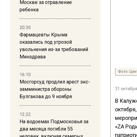
Москве за отравление
ребенка
20:30
Фармацевты Крыма
оказались под угрозой
увольнения из-за требований
Минздрава
Фото: Це
16:10
Мосгорсуд продлил арест экс-
замминистра обороны
31 октября
Булгакова до 9 ноября
В Калуж
октября,
12:22
меропри
На водоемах Подмосковья за
«ZA Род
два месяца погибли 55
патриот
человек, включая семерых