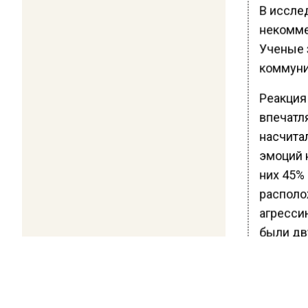
В иссле
некомме
Ученые 
коммуни
Реакция
впечатл
насчита
эмоций 
них 45%
располо
агресси
были д
При это
движени
прикрыв