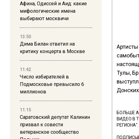
Афина, Одиссей и Аид: какие
мифологические имена
выбирают москвичи
13:50
Дима Билан ответил на
Артисты 
критику концерта в Москве
самобыт
настоящ
11:42
Тулы, Бр
Число избирателей в
выступл
Подмосковье превысило 6
Донских
миллионов
11:15
БОЛЬШЕ А
Саратовский депутат Калинин
ВИДЕО В 
призвал к совести
РЕГИОНА".
ветеранское сообщество
ПОДПИСЫВ