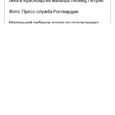
Фото: Пресс-служба Росгвардии
Маленький ребенок ходил по подоконнику
вдоль открытого окна, мимо которого
проходил герой. В какой-то момент малыш
полетел вниз, но зацепился одеждой за
карниз второго этажа. Леонид, не
раздумывая, залез по водосточной трубе
наверх и спас ребенка, после чего разбудил
спящую мать. Награду герою вручил Алексей
Воробьёв вместе с сенатором от
Красноярского края Андреем Клишасом.
Фото: Пресс-служба Росгвардии
Такой же орден получил из рук первого